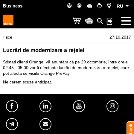
Business
RU
все
27.10.2017
Lucrări de modernizare a rețelei
Stimați clienți Orange, vă anunțăm că pe 29 octombrie, între orele
02:45 - 05:00 vor fi efectuate lucrări de modernizare a rețelei, care
pot afecta serviciile Orange PrePay.
Ne cerem scuze anticipat.