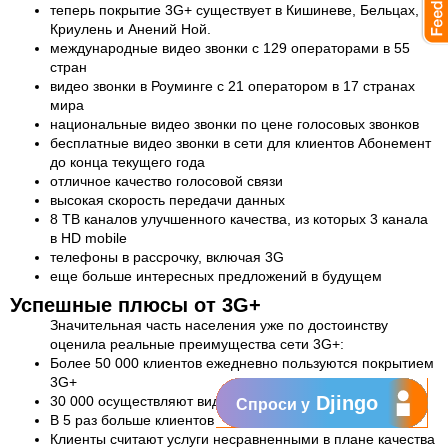
теперь покрытие 3G+ существует в Кишиневе, Бельцах,
Криулень и Анений Ной.
международные видео звонки с 129 операторами в 55
стран
видео звонки в Роуминге с 21 оператором в 17 странах
мира
национальные видео звонки по цене голосовых звонков
бесплатные видео звонки в сети для клиентов Абонемент
до конца текущего года
отличное качество голосовой связи
высокая скорость передачи данных
8 ТВ каналов улучшенного качества, из которых 3 канала
в HD mobile
телефоны в рассрочку, включая 3G
еще больше интересных предложений в будущем
Успешные плюсы от 3G+
Значительная часть населения уже по достоинству
оценила реальные преимущества сети 3G+:
Более 50 000 клиентов ежедневно пользуются покрытием
3G+
Djingo
30 000 осуществляют видео звонки
Спроси у
В 5 раз больше клиентов смотрят TV по мобильному
Клиенты считают услуги несравненными в плане качества