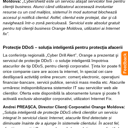
Moldova:
„Cybershield este un serviciu ataşat serviciilor fixe pentru
clienţii business. Atunci când utilizatorul accesează involuntar
resurse cu un cod maliţios, sistemul în mod automat blochează
accesul şi notifică clientul. Astfel, clientul este protejat, dar şi că
navighează într-o zonă periculoasă. Serviciul este absolut gratuit
pentru toţi clienţii business Orange Moldova, utilizatori ai Internet
fix”.
Protecţie DDoS – soluţia inteligentă pentru protecţia afacerii
La conferinţa regională „Cyber Drill Alert”, Orange a prezentat şi
serviciul de protecţie DDoS - o soluţie inteligentă împotriva
atacurilor de tip DDoS, pentru clienţii corporativi. Ţinta lor poate fi
orice companie care are acces la internet, în special cei care
desfăşoară activităţi online precum: comerţ electronic, operaţiuni
financiar-bancare, servicii publice, servicii mass media etc. Atacurile
urmăresc indisponibilizarea sistemelor IT sau serviciilor web ale
clienților. Oferta este disponibilă la abonamente lunare şi poate fi
activată exclusiv abonaţilor corporativi, utilizatori Internet Fix.
Andrei PREAŞCA, Director Clienţi Corporativi Orange Moldova:
„Soluţia inteligentă de protecţie DDoS oferă clienților un serviciu
integrat în serviciul clasic Internet, atacurile fiind detectate și
diminuate înainte de a ajunge în sistemele clientului. În acest fel,