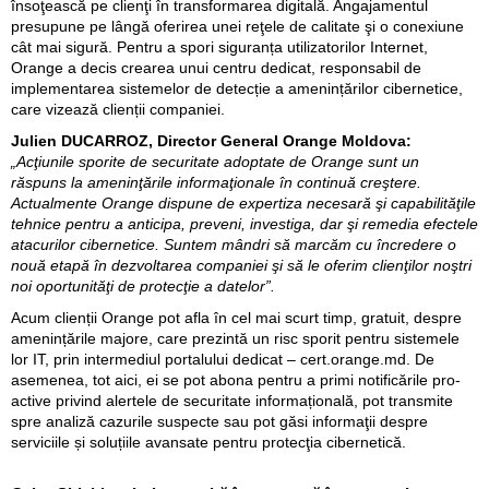
însoţească pe clienţi în transformarea digitală. Angajamentul
presupune pe lângă oferirea unei reţele de calitate şi o conexiune
cât mai sigură. Pentru a spori siguranța utilizatorilor Internet,
Orange a decis crearea unui centru dedicat, responsabil de
implementarea sistemelor de detecție a amenințărilor cibernetice,
care vizează clienții companiei.
Julien DUCARROZ, Director General Orange Moldova:
„Acţiunile sporite de securitate adoptate de Orange sunt un
răspuns la ameninţările informaţionale în continuă creştere.
Actualmente Orange dispune de expertiza necesară şi capabilităţile
tehnice pentru a anticipa, preveni, investiga, dar şi remedia efectele
atacurilor cibernetice. Suntem mândri să marcăm cu încredere o
nouă etapă în dezvoltarea companiei şi să le oferim clienţilor noştri
noi oportunităţi de protecţie a datelor”.
Acum clienții Orange pot afla în cel mai scurt timp, gratuit, despre
amenințările majore, care prezintă un risc sporit pentru sistemele
lor IT, prin intermediul portalului dedicat – cert.orange.md. De
asemenea, tot aici, ei se pot abona pentru a primi notificările pro-
active privind alertele de securitate informațională, pot transmite
spre analiză cazurile suspecte sau pot găsi informaţii despre
serviciile și soluțiile avansate pentru protecţia cibernetică.