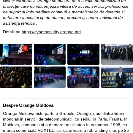
clienţii corporativi Orange se bucură de o soluţie personalizată de
protecţie care nu influenţează viteza de acces, servicii profesionale
de suport şi îmbunătățire continuă a mecanismelor de detecție și
detectare a acestui tip de atacuri, precum şi suport individual de
asistenţă tehnică”.
Detalii pe
https://cybersecurity.orange.md
.
Despre Orange Moldova
Orange Moldova este parte a Grupului Orange, unul dintre liderii
mondiali în servicii de telecomunicații, cu sediul în Paris, Franța. În
Moldova, compania şi-a demarat activitatea în octombrie 1998, cu
marca comercială VOXTEL, iar, ca urmare a rebranding-ului, pe 25