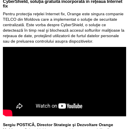
CyberShield, soluţia gratuită încorporată în reţeaua Internet
fix
Pentru protecţia reţelei Internet fix, Orange este singura companie
TELCO din Moldova care a implementat o soluţie de securitate
centralizată. Este vorba despre CyberShield, o soluţie ce
detectează în timp real şi blochează accesul softurilor maliţioase la
reţeaua de date, protejând utilizatorii de furtul datelor personale
sau de preluarea controlului asupra dispozitivelor.
Sergiu POSTICĂ, Director Strategie şi Dezvoltare Orange