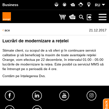
Business
RU
все
21.12.2017
Lucrări de modernizare a rețelei
Stimate client, cu scopul de a vă oferi şi în continuare servicii
calitative şi să beneficiaţi la maxim de toate avantajele reţelei
Orange, vom efectua pe 22 decembrie, în intervalul 01:00 - 05:00
lucrările de modernizare la rețea. Este posibil ca serviciul MMS să
fie întrerupt pe o perioadă de 4 ore.
Contăm pe înțelegerea Dvs.