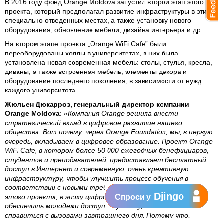
В 2016 году фонд Orange Moldova запустил второй этап этого
проекта, который предполагал развитие инфраструктуры в этих
специально отведенных местах, а также установку нового
оборудования, обновление мебели, дизайна интерьера и др.
На втором этапе проекта „Orange WiFi Cafe” были
переоборудованы холлы в университетах, в них была
установлена новая современная мебель: столы, стулья, кресла,
диваны, а также встроенная мебель, элементы декора и
оборудование последнего поколения, в зависимости от нужд
каждого университета.
Жюльен Дюкарроз, генеральный директор компании
Orange Moldova
:
«Компания Orange решила внести
стратегический вклад в цифровое развитие нашего
общества. Вот почему, через Orange Foundation, мы, в первую
очередь, вкладываем в цифровое образование. Проект Orange
WiFi Cafe, в котором более 50 000 ежегодных бенефициаров,
студентов и преподавателей, предоставляет бесплатный
доступ в Интернет и современную, очень креативную
инфраструктуру, чтобы улучшить процесс обучения в
соответствии с новыми требованиями времени. В рамках
Djingo
этого проекта, в эпоху цифровых технологий, мы хотим
Спроси у
обеспечить молодежи доступ к лучшему, чтобы они могли
справиться с вызовами завтрашнего дня. Потому что,