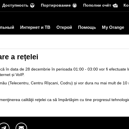
Доступность
Портирование
Пополни счёт
Ко
льный
Интернет и ТВ
Открой
Помощь
My Orange
re a rețelei
ă că în data de 28 decembrie în perioada 01:00 - 03:00 vor fi efectuate l
ternet și VoIP.
inău (Telecentru, Centru Rîșcani, Codru) și vor dura nu mai mult de 10 
 menţinerea calităţii reţelei ca să împărtăşim cu tine progresul tehnologi