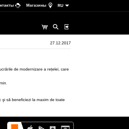
нтакты
Магазины
RU
27.12.2017
ucrările de modernizare a rețelei, care
min.
c şi să beneficiezi la maxim de toate