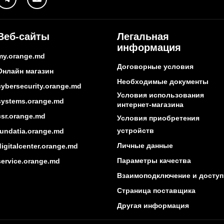
Веб-сайты
Легальная
информация
my.orange.md
Договорные условия
Онлайн магазин
Необходимые документы
cybersecurity.orange.md
Условия использования
systems.orange.md
интернет-магазина
csr.orange.md
Условия приобретения
устройств
fundatia.orange.md
Личные данные
digitalcenter.orange.md
Параметры качества
service.orange.md
Взаимоподключение и доступ
Страница поставщика
Другая информация