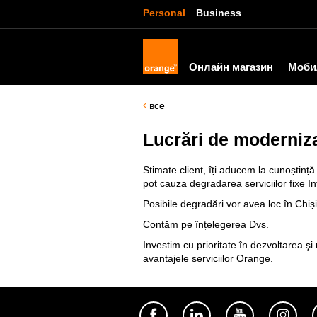
Personal
Business
Онлайн магазин
Моби
все
Lucrări de moderniza
Stimate client, îți aducem la cunoștinț
pot cauza degradarea serviciilor fixe In
Posibile degradări vor avea loc în Chiș
Contăm pe înțelegerea Dvs.
Investim cu prioritate în dezvoltarea şi
avantajele serviciilor Orange.