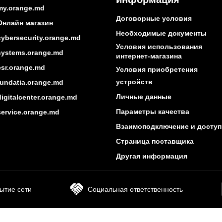
my.orange.md
Договорные условия
Онлайн магазин
Необходимые документы
cybersecurity.orange.md
Условия использования
systems.orange.md
интернет-магазина
csr.orange.md
Условия приобретения
устройств
fundatia.orange.md
Личные данные
digitalcenter.orange.md
Параметры качества
service.orange.md
Взаимоподключение и доступ
Страница поставщика
Другая информация
ытие сети
Социальная ответственность