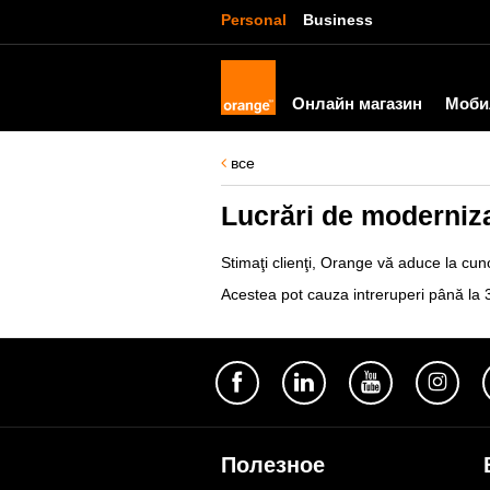
Personal
Business
Онлайн магазин
Моби
все
Lucrări de moderniza
Stimaţi clienţi, Orange vă aduce la cuno
Acestea pot cauza intreruperi până la 30
Полезное