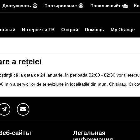
Доступность
Портирование
Пополни счёт
Ко
льный
Интернет и ТВ
Открой
Помощь
My Orange
re a rețelei
ştinţă că la data de 24 ianuarie, în perioada 02:00 - 02:30 vor fi efectu
 min a serviciilor de televiziune în localităţile din mun. Chisinau, Crico
Веб-сайты
Легальная
информация