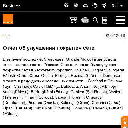
Business
RU
все
02.02.2018
Отчет об улучшении покрытия сети
В течение последних 5 месяцев, Orange Moldova запустила
новые станции сотовой связи. С их помощью, было улучшено
покрытие сети в нескольких городах: Chișinău, Ungheni, Sîngerei,
Fălești, Orhei, Otaci, Ocnița, Florești, Rezina, Strășeni, Dondușeni
а также в ряде других населенных пунктов – Gratiești и Cojusna
(мун. Chișinău), Castel MiMi (с. Bulboaca, Anenii Noi), Albinețul
Vechi (Fălești), Bădragii Noi (Edineț), Cobilea (Șoldănești), Vasieni
(Telenești), Trifauți (Soroca), Japca (Florești), Crișcăuți
(Dondușeni), Paladea (Ocnița), Bulaiești (Orhei), Colibași (Cahul),
Opaci (Caușeni), Satul Nou (Cimișlia), Condrița (Strășeni), Glinjeni
(Fălești).