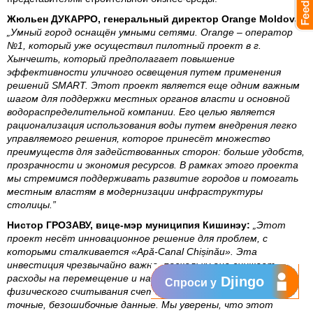
Жюльен ДУКАРРО, генеральный директор Orange Moldova:
„Умный город оснащён умными сетями. Orange – оператор
№1, который уже осуществил пилотный проект в г.
Хынчешть, который предполагает повышение
эффективности уличного освещения путем применения
решений SMART. Этот проект является еще одним важным
шагом для поддержки местных органов власти и основной
водораспределительной компании. Его целью является
рационализация использования воды путем внедрения легко
управляемого решения, которое принесёт множество
преимуществ для задействованных сторон: больше удобств,
прозрачности и экономия ресурсов. В рамках этого проекта
мы стремимся поддерживать развитие городов и помогать
местным властям в модернизации инфраструктуры
столицы.”
Нистор ГРОЗАВУ, вице-мэр муниципия Кишинэу:
„Этот
проект несёт инновационное решение для проблем, с
которыми сталкивается «Apă-Canal Chișinău». Эта
инвестиция чрезвычайно важна, поскольку она снижает
расходы на перемещение и на оплату персонала для
Djingo
Спроси у
физического считывания счетчиков, и предоставляет
точные, безошибочные данные. Мы уверены, что этот