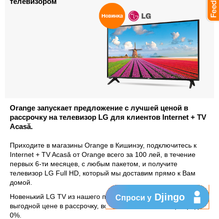
телевизором
Orange запускает предложение с лучшей ценой в
рассрочку на телевизор LG для клиентов Internet + TV
Acasă.
Приходите в магазины Orange в Кишинэу, подключитесь к
Internet + TV Acasă от Orange всего за 100 лей, в течение
первых 6-ти месяцев, с любым пакетом, и получите
телевизор LG Full HD, который мы доставим прямо к Вам
домой.
Djingo
Новенький LG TV из нашего предложения, по самой
Спроси у
выгодной цене в рассрочку, всего 200 леев в месяц и кредит
0%.