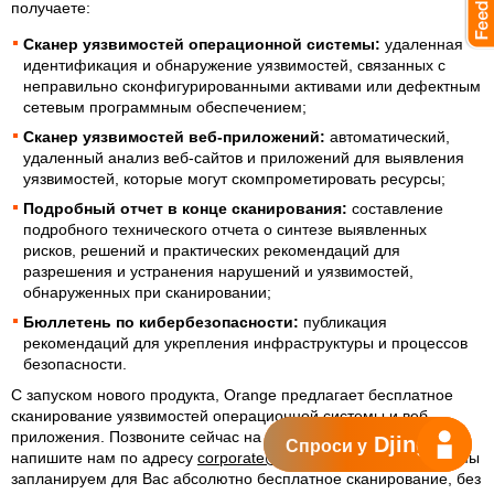
получаете:
Сканер уязвимостей операционной системы:
удаленная
идентификация и обнаружение уязвимостей, связанных с
неправильно сконфигурированными активами или дефектным
сетевым программным обеспечением;
Сканер уязвимостей веб-приложений:
автоматический,
удаленный анализ веб-сайтов и приложений для выявления
уязвимостей, которые могут скомпрометировать ресурсы;
Подробный отчет в конце сканирования:
составление
подробного технического отчета о синтезе выявленных
рисков, решений и практических рекомендаций для
разрешения и устранения нарушений и уязвимостей,
обнаруженных при сканировании;
Бюллетень по кибербезопасности:
публикация
рекомендаций для укрепления инфраструктуры и процессов
безопасности.
С запуском нового продукта, Orange предлагает бесплатное
сканирование уязвимостей операционной системы и веб-
приложения. Позвоните сейчас на
700
или
022977700
, или
Dj
Спроси у
напишите нам по адресу
corporate@orange.md
или в чате, и мы
запланируем для Вас абсолютно бесплатное сканирование, без