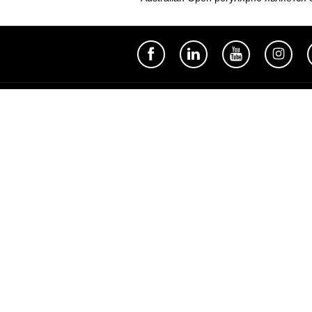
Полезное
Об Orange Moldova
ISO
Код этики
Карьера
Магазины
Мобильный магазин Orange
Мобильная Подпись