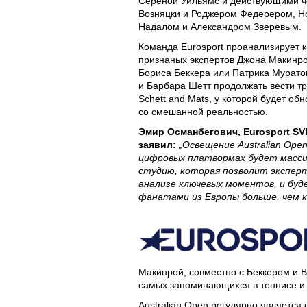
Сереной Уильямс и действующими 
Возняцки и Роджером Федерером, Н
Надалом и Александром Зверевым.
Команда Eurosport проанализирует 
признаных экспертов Джона Макинро
Бориса Беккера или Патрика Муратог
и Барбара Шетт продолжать вести 
Schett and Mats, у которой будет о
со смешанной реальностью.
Эмир Османбегович, Eurosport SVP
заявил:
„Освещение Australian Open
цифровых платвормах будет масси
студию, которая позволит экспер
анализе ключевых моментов, и буд
фанатами из Европы больше, чем к
Макинрой, совместно с Беккером и 
самых запоминающихся в теннисе и 
Australian Open регулярно является