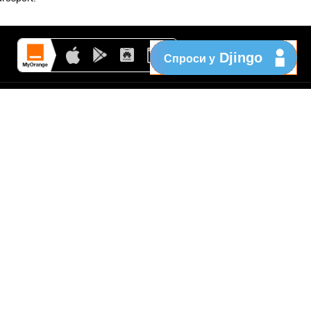
Djingo
Спроси у
Поддержка
My Orange
Помощь
New
Orange Chat
Orange Service
Образцы заявлений
Как подать жалобу
Защититесь от
мошенничества
Заявить о нарушении