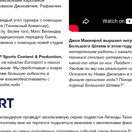
чемпионами Каролиной
оваком Джоковичем, Рафаелем
каждый угол турнира с помощью
я (Теннисный Комиссар),
лу. Более того, Матс Виландер
традиционную передачу Game,
Джон Макинрой выразил энту
бновлена с помощью новой студии
Большого Шлема в этом году
нетерпением работы с каналом
 Sports Content & Production,
теннисе столько интересных 
 на каналах Eurosport и наших
какой-то один из них. Пойдет
вным. Мы представим и новую
Увидим ли мы как реализует с
там большую гибкость в
Остался ли Новак Джокович в 
ем взаимодействовать с
финале прошлого года? Покори
огда-либо.”
турнир Большого Шлема?”
Виландером проведут эксклюзивную серию подкастов Легенды Тенни
поэтому мне не терпится поделиться мнением с миллионами фанато
 одним из самых популярных спортивных событий среди фанатов Eu