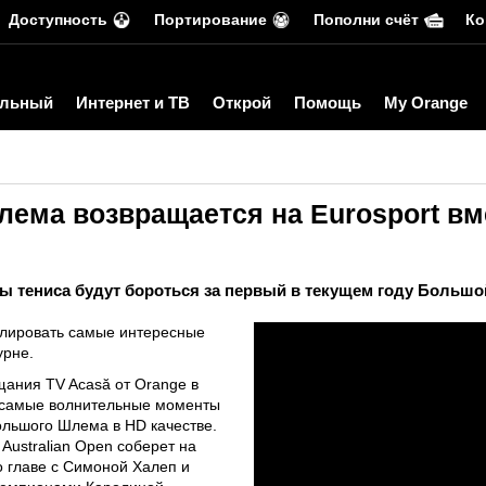
Доступность
Портирование
Пополни счёт
Ко
льный
Интернет и ТВ
Открой
Помощь
My Orange
ма возвращается на Eurosport вмес
зды тениса будут бороться за первый в текущем году Больш
нслировать самые интересные
урне.
ещания TV Acasă от Orange в
 самые волнительные моменты
ольшого Шлема в HD качестве.
Australian Open соберет на
о главе с Симоной Халеп и