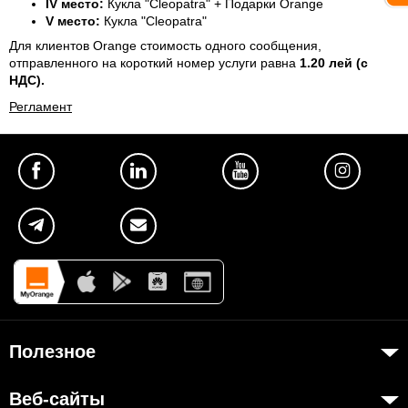
IV место:
Кукла "Cleopatra" + Подарки Orange
V место:
Кукла "Cleopatra"
Для клиентов Orange стоимость одного сообщения,
отправленного на короткий номер услуги равна
1.20 лей (с
НДС).
Регламент
Полезное
Об Orange Moldova
Веб-сайты