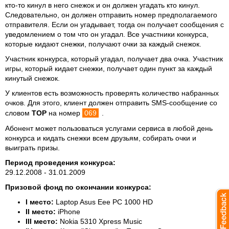
кто-то кинул в него снежок и он должен угадать кто кинул.
Следовательно, он должен отправить номер предполагаемого
отправителя. Если он угадывает, тогда он получает сообщения с
уведомлением о том что он угадал. Все участники конкурса,
которые кидают снежки, получают очки за каждый снежок.
Участник конкурса, который угадал, получает два очка. Участник
игры, который кидает снежки, получает один пункт за каждый
кинутый снежок.
У клиентов есть возможность проверять количество набранных
очков. Для этого, клиент должен отправить SMS-сообщение со
словом
TOP
на номер
069
.
Абонент может пользоваться услугами сервиса в любой день
конкурса и кидать снежки всем друзьям, собирать очки и
выиграть призы.
Период проведения конкурса:
29.12.2008 - 31.01.2009
Призовой фонд по окончании конкурса:
I место:
Laptop Asus Eee PC 1000 HD
II место:
iPhone
III место:
Nokia 5310 Xpress Music