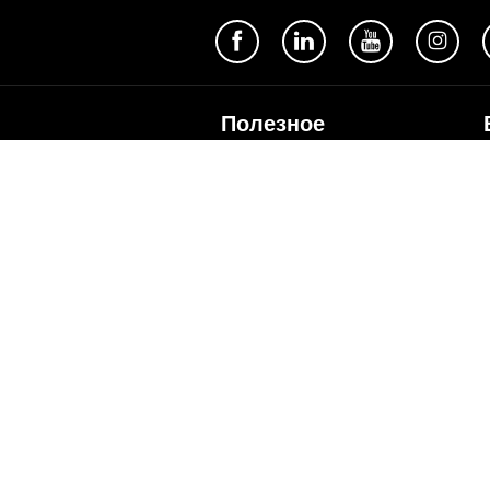
Полезное
Об Orange Moldova
ISO
Код этики
Карьера
Магазины
Мобильный магазин Orange
Мобильная Подпись