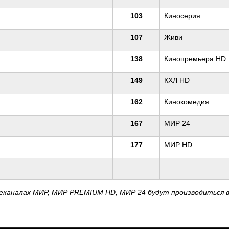
103
Киносерия
107
Живи
138
Кинопремьера HD
149
КХЛ HD
162
Кинокомедия
167
МИР 24
177
МИР HD
аналах МИР, МИР PREMIUM HD, МИР 24 будут производиться в п