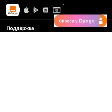
Djingo
Спроси у
Поддержка
My Orange
Помощь
New
Orange Chat
Orange Service
Образцы заявлений
Как подать жалобу
Защититесь от
мошенничества
Заявить о нарушении