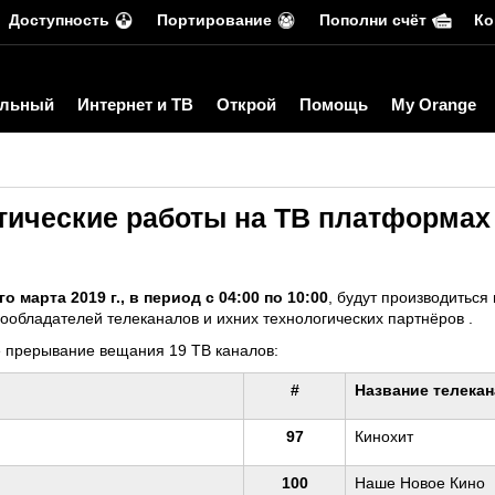
Доступность
Портирование
Пополни счёт
Ко
льный
Интернет и ТВ
Открой
Помощь
My Orange
ические работы на ТВ платформах
го марта 2019 г., в период с 04:00 по 10:00
, будут производитьс
ообладателей телеканалов и ихних технологических партнёров .
е прерывание вещания 19 ТВ каналов:
#
Название телека
97
Кинохит
100
Наше Новое Кино