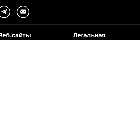
Веб-сайты
Легальная
информация
my.orange.md
Договорные условия
Онлайн магазин
Необходимые документы
cybersecurity.orange.md
Условия использования
systems.orange.md
интернет-магазина
csr.orange.md
Условия приобретения
устройств
fundatia.orange.md
Личные данные
digitalcenter.orange.md
Параметры качества
service.orange.md
Взаимоподключение и доступ
Страница поставщика