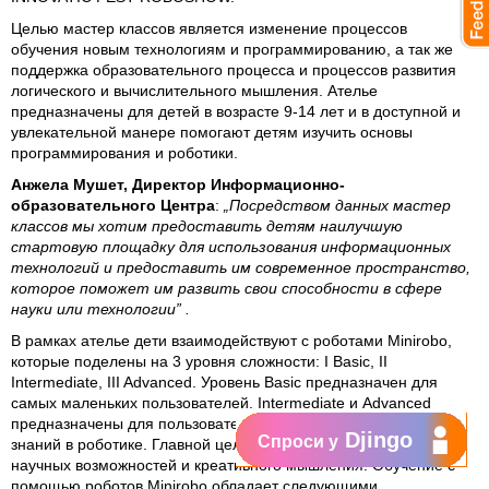
Целью мастер классов является изменение процессов
обучения новым технологиям и программированию, а так же
поддержка образовательного процесса и процессов развития
логического и вычислительного мышления. Ателье
предназначены для детей в возрасте 9-14 лет и в доступной и
увлекательной манере помогают детям изучить основы
программирования и роботики.
Анжела Мушет, Директор Информационно-
образовательного Центра
:
„Посредством данных мастер
классов мы хотим предоставить детям наилучшую
стартовую площадку для использования информационных
технологий и предоставить им современное пространство,
которое поможет им развить свои способности в сфере
науки или технологии” .
В рамках ателье дети взаимодействуют с роботами Minirobo,
которые поделены на 3 уровня сложности: I Basic, II
Intermediate, III Advanced. Уровень Basic предназначен для
самых маленьких пользователей. Intermediate и Advanced
предназначены для пользователей с более высоким уровнем
Djingo
Спроси у
знаний в роботике. Главной целью роботов является развитие
научных возможностей и креативного мышления. Обучение с
помощью роботов Minirobo обладает следующими