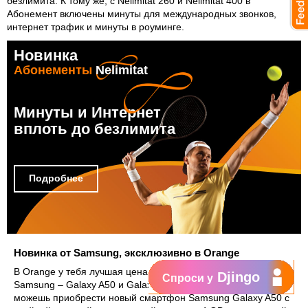
безлимита. К тому же, с Nelimitat 260 и Nelimitat 400 в
Абонемент включены минуты для международных звонков,
интернет трафик и минуты в роуминге.
Новинка
Абонементы
Nelimitat
Минуты и Интернет
вплоть до безлимита
Подробнее
Новинка от Samsung, эксклюзивно в Orange
В Orange у тебя лучшая цена на новые смартфоны от
Djingo
Спроси у
Samsung – Galaxy A50 и Galaxy A20. Только в Orange ты
можешь приобрести новый смартфон Samsung Galaxy A50 с