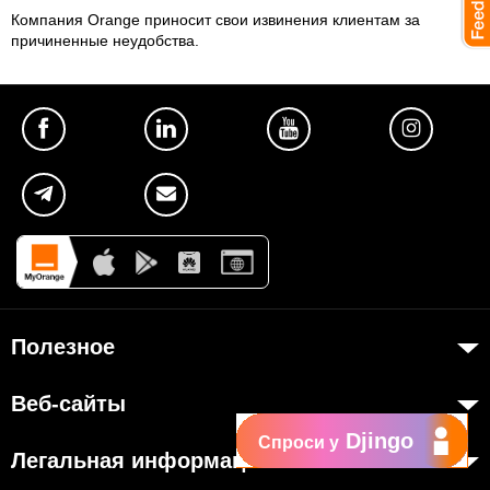
Компания Orange приносит свои извинения клиентам за
причиненные неудобства.
Полезное
Об Orange Moldova
Веб-сайты
ISO
Djingo
Спроси у
my.orange.md
Код этики
Легальная информация
Онлайн магазин
Карьера