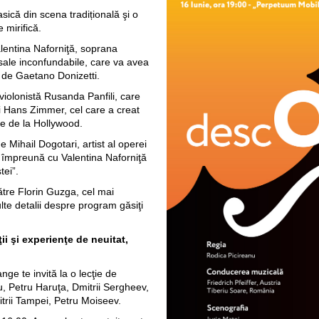
ică din scena tradițională şi o
e mirifică.
Valentina Naforniţă, soprana
 sale inconfundabile, care va avea
” de Gaetano Donizetti.
 violonistă Rusanda Panfili, care
i Hans Zimmer, cel care a creat
e de la Hollywood.
e Mihail Dogotari, artist al operei
ă împreună cu Valentina Naforniţă
tei”.
către Florin Guzga, cel mai
lte detalii despre program găsiţi
i şi experienţe de neuitat,
nge te invită la o lecţie de
, Petru Haruţa, Dmitrii Sergheev,
trii Tampei, Petru Moiseev.