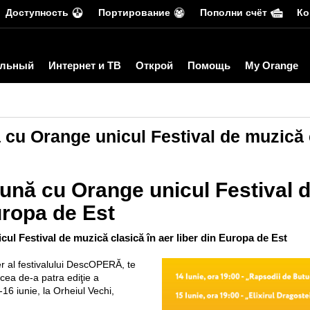
Доступность
Портирование
Пополни счёт
Ко
льный
Интернет и ТВ
Открой
Помощь
My Orange
u Orange unicul Festival de muzică cl
nă cu Orange unicul Festival d
Europa de Est
l Festival de muzică clasică în aer liber din Europa de Est
r al festivalului DescOPERĂ, te
a cea de-a patra ediţie a
-16 iunie, la Orheiul Vechi,