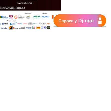
Djingo
Спроси у
Поддержка
My Orange
Помощь
New
Orange Chat
Orange Service