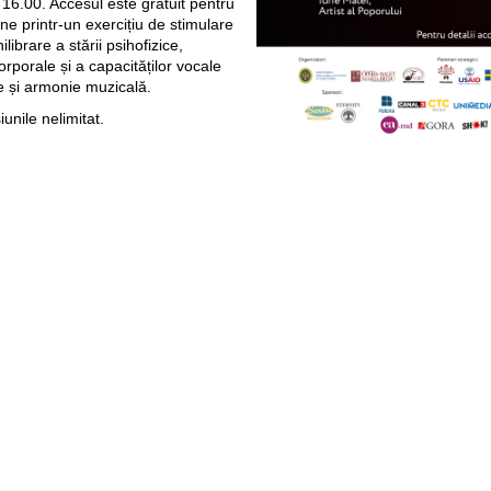
16.00. Accesul este gratuit pentru
diene printr-un exercițiu de stimulare
ilibrare a stării psihofizice,
orporale și a capacităților vocale
ve și armonie muzicală.
nile nelimitat.
Веб-сайты
Легальная
информация
my.orange.md
Договорные условия
Онлайн магазин
Необходимые документы
cybersecurity.orange.md
Условия использования
systems.orange.md