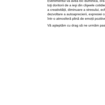
Evenimentul va avea loc duminică, ora 
toţi doritorii de a ieşi din clişeele coti
a creativității, diminuare a stresului, ech
dezvoltare a autoaprecierii, expresiei c
într-o atmosferă plină de emoții poziti
Vă aşteptăm cu drag să ne urmăm pasiu
#OrangeInspiră
Полезное
Об Orange Moldova
ISO
Код этики
Карьера