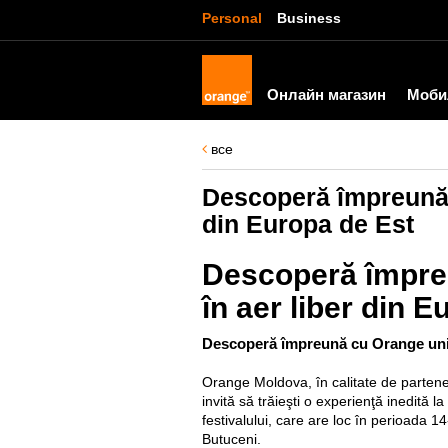
Personal
Business
Онлайн магазин
Моби
все
Descoperă împreună c
din Europa de Est
Descoperă împreu
în aer liber din 
Descoperă împreună cu Orange unicu
Orange Moldova, în calitate de partene
invită să trăieşti o experienţă inedită l
festivalului, care are loc în perioada 14
Butuceni.