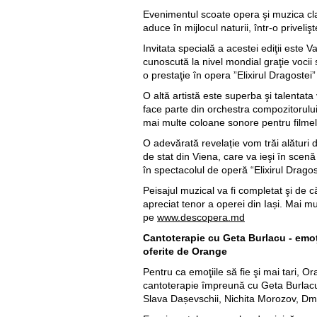
Evenimentul scoate opera şi muzica clas
aduce în mijlocul naturii, într-o privelişt
Invitata specială a acestei ediţii este 
cunoscută la nivel mondial graţie vocii
o prestaţie în opera ”Elixirul Dragostei
O altă artistă este superba şi talentata
face parte din orchestra compozitorulu
mai multe coloane sonore pentru filmel
O adevărată revelație vom trăi alături d
de stat din Viena, care va ieşi în scen
în spectacolul de operă “Elixirul Dragos
Peisajul muzical va fi completat şi de 
apreciat tenor a operei din Iași. Mai mu
pe
www.descopera.md
Cantoterapie cu Geta Burlacu - emoţi
oferite de Orange
Pentru ca emoţiile să fie şi mai tari, Ora
cantoterapie împreună cu Geta Burlacu
Slava Dașevschii, Nichita Morozov, Dmi