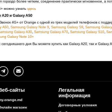
тал гораздо более четким, соединение практически мгновенное, а п
G+ можно узнать
здесь
 A20 и Galaxy A50
Звонок 4G+ от Orange с одной из трех моделей телефонов с поддер
y A50
,
Samsung Galaxy Note 9
,
Samsung Galaxy S9
,
Samsung Galaxy
amsung Galaxy A30
,
Samsung Galaxy A70
,
Samsung Galaxy S10
,
Sam
ung Galaxy Note 10+
с сегодняшнего дня Вы можете купить как Galaxy A20, так и Galaxy 
Веб-сайты
Легальная
информация
my.orange.md
Договорные условия
Онлайн магазин