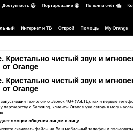
Доступность
Портирование
Пополни счёт
Ко
льный
Интернет и ТВ
Открой
Помощь
My Orange
. Кристально чистый звук и мгнове
 от Orange
. Кристально чистый звук и мгнове
 от Orange
 запустивший технологию Звонок 4G+ (VoLTE), как и первые телеф
у партнерству с Samsung, клиенты Orange уже сегодня могу насла
ию.
едает эмоции общения лицом к лицу.
ы можете скачивать файлы на Ваш мобильный телефон и пользовать