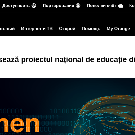
Доступность
Портирование
Пополни счёт
Ко
льный
Интернет и ТВ
Открой
Помощь
My Orange
ează proiectul național de educație d