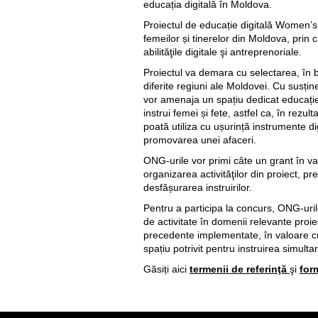
educația digitală în Moldova.
Proiectul de educație digitală Women’s 
femeilor și tinerelor din Moldova, prin 
abilităţile digitale şi antreprenoriale.
Proiectul va demara cu selectarea, în 
diferite regiuni ale Moldovei. Cu susț
vor amenaja un spațiu dedicat educației 
instrui femei și fete, astfel ca, în rezult
poată utiliza cu ușurință instrumente di
promovarea unei afaceri.
ONG-urile vor primi câte un grant în va
organizarea activităţilor din proiect, p
desfășurarea instruirilor.
Pentru a participa la concurs, ONG-uril
de activitate în domenii relevante proie
precedente implementate, în valoare cu
spațiu potrivit pentru instruirea simul
Găsiți aici
termenii de referinţă
şi
for