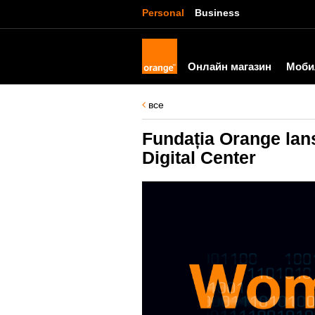
Personal
Business
Онлайн магазин
Моби
все
Fundația Orange lans
Digital Center