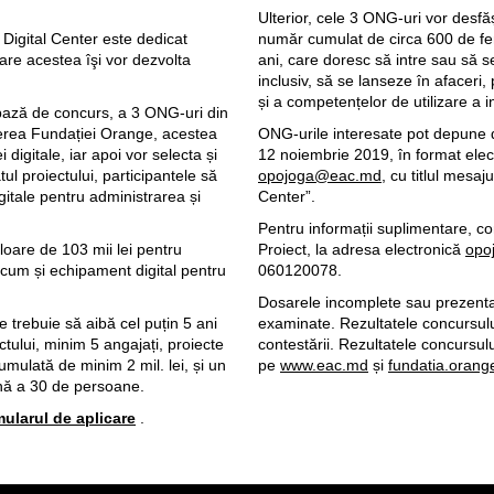
Ulterior, cele 3 ONG-uri vor desfăș
Digital Center este dedicat
număr cumulat de circa 600 de fem
care acestea îşi vor dezvolta
ani, care doresc să intre sau să s
inclusiv, să se lanseze în afaceri, 
și a competențelor de utilizare a i
bază de concurs, a 3 ONG-uri din
inerea Fundației Orange, acestea
ONG-urile interesate pot depune d
digitale, iar apoi vor selecta și
12 noiembrie 2019, în format elec
atul proiectului, participantele să
opojoga@eac.md
, cu titlul mesa
gitale pentru administrarea și
Center”.
Pentru informații suplimentare, co
loare de 103 mii lei pentru
Proiect, la adresa electronică
opo
recum și echipament digital pentru
060120078.
Dosarele incomplete sau prezentat
e trebuie să aibă cel puțin 5 ani
examinate. Rezultatele concursului
ctului, minim 5 angajați, proiecte
contestării. Rezultatele concursul
mulată de minim 2 mil. lei, și un
pe
www.eac.md
și
fundatia.oran
tană a 30 de persoane.
mularul de aplicare
.