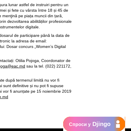
ura lunar astfel de instruiri pentru un
ei și fete cu vârsta între 18 și 45 de
e menţină pe piața muncii din țară,
prin dezvoltarea abilităților profesionale
nstrumentelor digitale.
osarul de participare până la data de
tronic la adresa de email:
jului: Dosar concurs „Women’s Digital
ntactați: Otilia Pojoga, Coordonator de
joga@eac.md
sau la tel. (022) 221172,
e după termenul limită nu vor fi
 sunt definitive și nu pot fi supuse
ui vor fi anunțate pe 15 noiembrie 2019
ge.md
Djingo
Спроси у