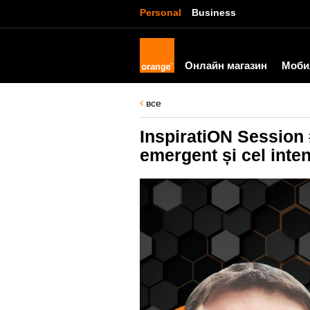
Personal
Business
Онлайн магазин
Моби
все
InspiratiON Session #
emergent și cel inten