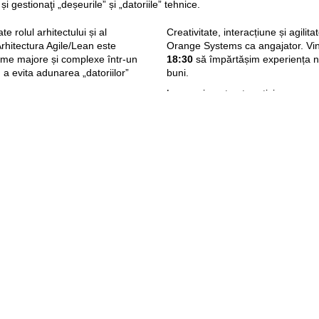
 și gestionaţi „deșeurile” și „datoriile” tehnice.
e rolul arhitectului și al
Creativitate, interacțiune și agilita
Arhitectura Agile/Lean este
Orange Systems ca angajator. Vin
eme majore și complexe într-un
18:30
să împărtășim experiența no
a evita adunarea „datoriilor”
buni.
La eveniment pot participa persoan
Florin Cârdașim – Arhitect
software. Participarea este gratuită
rin are o expertiză tehnică
a-ți asigura un loc,
completează f
bru al programului „Director
decembrie, ora 17.00
.
experți independenți selectați de
Prin astfel de evenimente, Orang
 strategici.
dezvolta domeniul IT sub marca creati
nității IT din regiune și este
Agenda evenimentului:
 IT și companii partenere în
mp
și
NDR
, unele dintre cele mai
18:30 – 19:00
Înregistrare
şi de Est. Florin este, de
.AI
- o companie care se
19:00 – 20:30
Lean Archit
ud și AI și
TBNR
- un fond de
20:30
Networking,
tor.