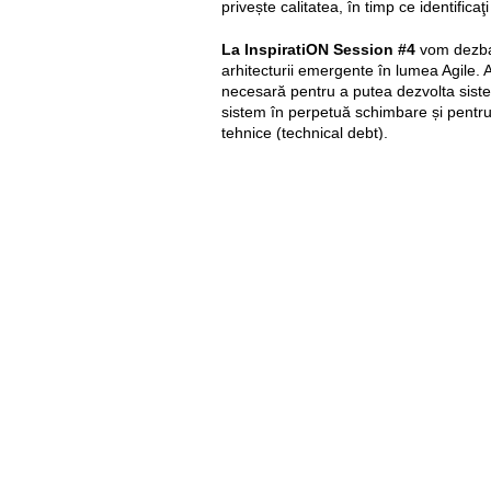
privește calitatea, în timp ce identificaţi
La InspiratiON Session #4
vom dezbat
arhitecturii emergente în lumea Agile. 
necesară pentru a putea dezvolta sist
sistem în perpetuă schimbare și pentru 
tehnice (technical debt).
Invitatul special al evenimentului este 
Software, Agile Coach și facilitator. Flo
remarcabilă și este recunoscut ca mem
Regional” de la
Microsoft
, un grup de 
Microsoft pentru a fi consilieri tehnici și
Florin este foarte implicat în viața comu
conectat la o rețea largă de specialiști
tehnologie. Este co-fondatorul
Codeca
mari conferințe IT din Europa Centrală 
asemenea, co-fondatorul
Strongbytes
concentrează pe servicii și produse Clo
investiții tehnologice și startup accelera