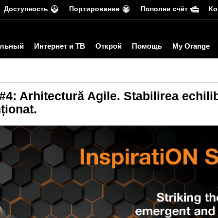
Доступность
Портирование
Пополни счёт
Ко
льный
Интернет и ТВ
Открой
Помощь
My Orange
4: Arhitectură Agile. Stabilirea echili
ționat.