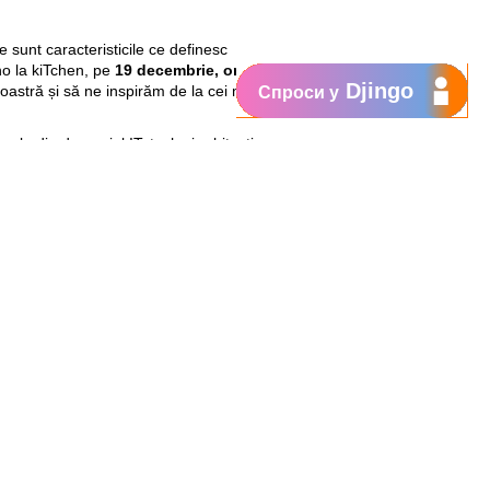
te sunt caracteristicile ce definesc
o la kiTchen, pe
19 decembrie, ora
Djingo
astră și să ne inspirăm de la cei mai
Спроси у
ele din domeniul IT, tech şi arhitecţi
, în limita locurilor disponibile. Pentru
ormularul
! Termenul limită este
18
e Systems reiterează ambiția de a
vității, calității și competitivității.
a
ecture
 Q&A și Pizza