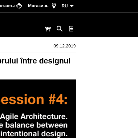
нтакты
Магазины
RU
09.12.2019
brului între designul