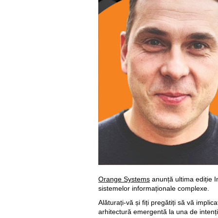
Orange Systems
anunță ultima ediție I
sistemelor informaționale complexe.
Alăturați-vă și fiți pregătiți să vă impl
arhitectură emergentă la una de intenție