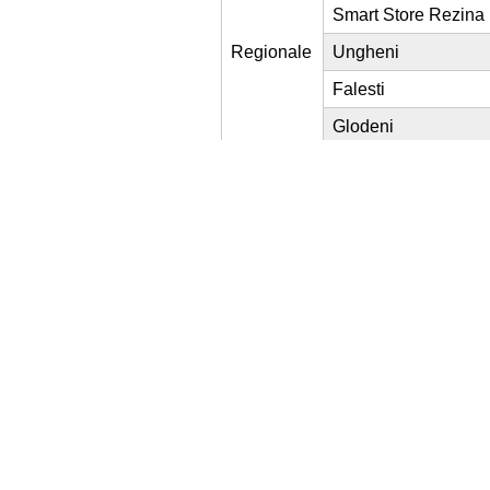
Smart Store Rezina
Regionale
Ungheni
Falesti
Glodeni
Smart Store Soroca
Floresti
Smart Store Edinet
Briceni
Drochia
Smart Store Strasen