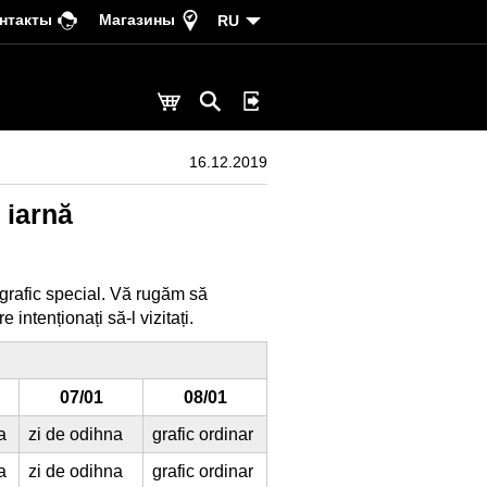
нтакты
Магазины
RU
16.12.2019
 iarnă
grafic special. Vă rugăm să
 intenționați să-l vizitați.
07/01
08/01
a
zi de odihna
grafic ordinar
a
zi de odihna
grafic ordinar