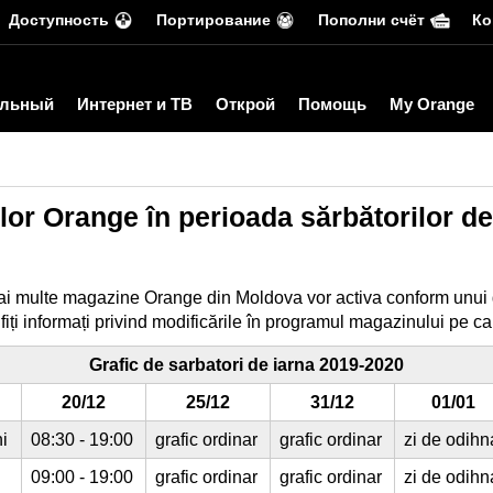
Доступность
Портирование
Пополни счёт
Ко
льный
Интернет и ТВ
Открой
Помощь
My Orange
r Orange în perioada sărbătorilor de
mai multe magazine Orange din Moldova vor activa conform unui 
fiți informați privind modificările în programul magazinului pe care
Grafic de sarbatori de iarna 2019-2020
20/12
25/12
31/12
01/01
i
08:30 - 19:00
grafic ordinar
grafic ordinar
zi de odihn
09:00 - 19:00
grafic ordinar
grafic ordinar
zi de odihn