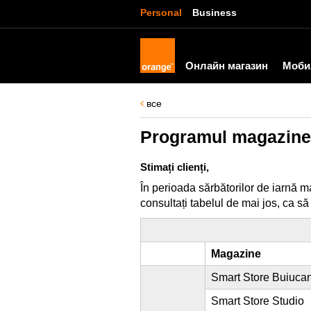
Personal
Business
Онлайн магазин
Моби
все
Programul magazinelo
Stimați clienți,
În perioada sărbătorilor de iarnă 
consultați tabelul de mai jos, ca să 
Magazine
Smart Store Buiucan
Smart Store Studio