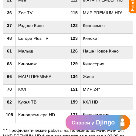
22
МИР*
111
МАТЧ ПРЕМЬЕР HD
36
Zee TV
115
МИР PREMIUM HD*
37
Родное Кино
122
Киносемья
48
Europa Plus TV
123
Кинохит
61
Малыш
126
Наше Новое Кино
63
Киномикс
129
Киносерия
66
МАТЧ ПРЕМЬЕР
134
Живи
70
КХЛ
151
МИР 24*
82
Кухня ТВ
159
КХЛ HD
105
Кинопремьера HD
173
Кинокомедия
Djingo
Спроси у
* * Профилактические работы на телеканалах МИР, МИР 24,