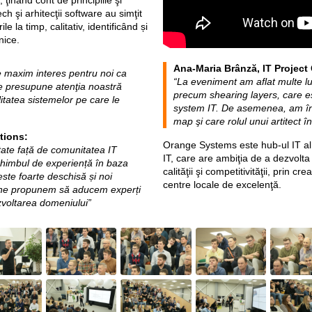
 ţinând cont de principiile şi
h şi arhitecţii software au simţit
e la timp, calitativ, identificând și
nice.
Ana-Maria Brânză, IT Project
de maxim interes pentru noi ca
“La eveniment am aflat multe luc
are presupune atenţia noastră
precum shearing layers, care es
itatea sistemelor pe care le
system IT. De asemenea, am în
map şi care rolul unui artitect 
tions:
Orange Systems este hub-ul IT al
ate față de comunitatea IT
IT, care are ambiţia de a dezvolta
schimbul de experiență în baza
calităţii şi competitivităţii, prin c
ste foarte deschisă și noi
centre locale de excelenţă.
 ne propunem să aducem experți
ezvoltarea domeniului”