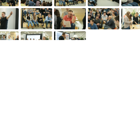
Веб-сайты
Легальная
информация
my.orange.md
Договорные условия
Онлайн магазин
Необходимые документы
cybersecurity.orange.md
Условия использования