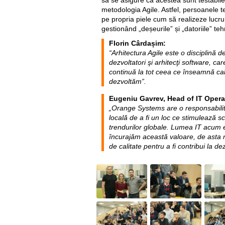
să se asigure că acestea sunt testabile,
metodologia Agile. Astfel, persoanele tec
pe propria piele cum să realizeze lucruril
gestionând „deșeurile” și „datoriile” teh
Florin Cârdașim:
“Arhitectura Agile este o disciplină 
dezvoltatori şi arhitecţi software, c
continuă la tot ceea ce înseamnă cal
dezvoltăm”.
Eugeniu Gavrev, Head of IT Opera
„Orange Systems are o responsabilit
locală de a fi un loc ce stimulează 
trendurilor globale. Lumea IT acum e
încurajăm această valoare, de asta
de calitate pentru a fi contribui la d