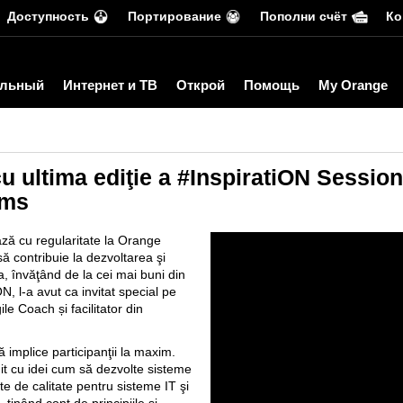
Доступность
Портирование
Пополни счёт
Ко
льный
Интернет и ТВ
Открой
Помощь
My Orange
 cu ultima ediţie a #InspiratiON Sessio
ems
ză cu regularitate la Orange
 contribuie la dezvoltarea şi
, învăţând de la cei mai buni din
, l-a avut ca invitat special pe
le Coach și facilitator din
ă implice participanţii la maxim.
nit cu idei cum să dezvolte sisteme
te de calitate pentru sisteme IT şi