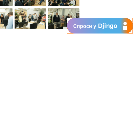
Djingo
Спроси у
Поддержка
My Orange
Помощь
New
Orange Chat