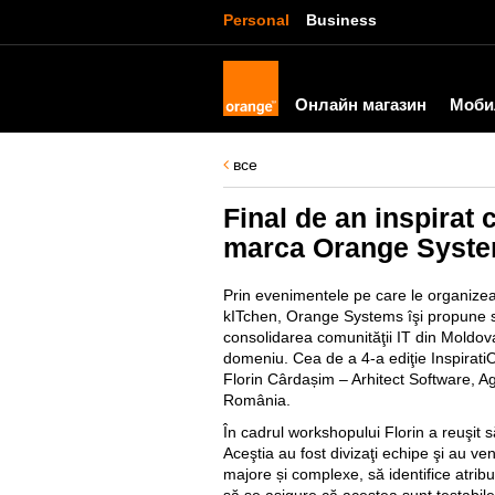
Personal
Business
Онлайн магазин
Моби
все
Final de an inspirat
marca Orange Syst
Prin evenimentele pe care le organizea
kITchen, Orange Systems îşi propune să
consolidarea comunităţii IT din Moldova
domeniu. Cea de a 4-a ediţie InspiratiON
Florin Cârdașim – Arhitect Software, Agi
România.
În cadrul workshopului Florin a reuşit s
Aceştia au fost divizaţi echipe şi au ve
majore și complexe, să identifice atribu