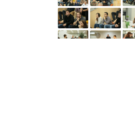
Полезное
Об Orange Moldova
ISO
Код этики