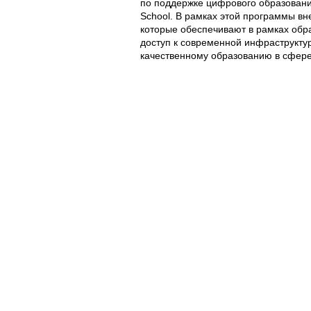
по поддержке цифрового образования
School. В рамках этой программы в
которые обеспечивают в рамках обр
доступ к современной инфраструкту
качественному образованию в сфер
n/o
Nume, prenume
1.
Babuci Natalia
2.
Balmuș Olga
3.
Banari Marina
4.
Beșliu Inna
5.
Bețișor Rodica
6.
Braniște Angela