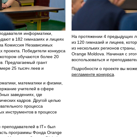
еподавателя информатики,
На протяжении 4 предыдущих л
дают в 182 гимназиях и лицеях
из 120 гимназий и лицеев, кото
ала Комиссия Независимых
из нескольких регионов страны,
х проекта. Победители конкурса
Orange Moldova. Начиная с этого
 котором обучаются более 20
воспользоваться и преподавате
ов. Предлагаемый грант
мере 25 тысяч леев и
Подробности о проекте вы мож
регламенте конкурса
.
матики, математики и физики,
ержание учителей в сфере
бных заведениях, где
ических кадров. Другой целью
овательного процесса
х инструментов в процессе
 преподавателей в IT» был
часть программы Фонда Orange