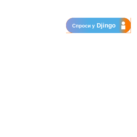
Djingo
Спроси у
te
Raion
Edineț
Ialoveni
Bălți
Bălți
Bălți
ști
Criuleni