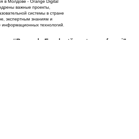
 в Молдове - Orange Digital
недрены важные проекты,
азовательной системы в стране
ре, экспертным знаниям и
е информационных технологий.
“Burse de Excelenţă pentru profesori”
Ediţia 2019-2020
Lista finaliştilor
Instituția
Localita
LT "Vasile Suhomlinski"
Edineț
LT "Petre Ștefănucă"
Ialoveni
LT "Ion Creangă"
Bălți
LT "George Coșbuc"
Bălți
LT "Mihai Eminescu"
Bălți
LT Măgdăcești
Măgdăce