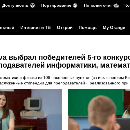
Доступность
Портирование
Пополни счёт
Ко
льный
Интернет и ТВ
Открой
Помощь
My Orange
va выбрал победителей 5-го конку
подавателей информатики, математ
тематики и физики из 106 населенных пунктов (за исключением 
Заслуженные стипендии для преподавателей», реализованного при