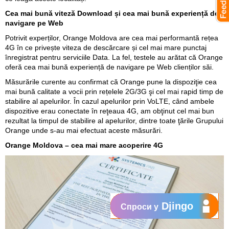
Cea mai bună viteză Download și cea mai bună experiență de
navigare pe Web
Potrivit experților, Orange Moldova are cea mai performantă rețea
4G în ce privește viteza de descărcare și cel mai mare punctaj
înregistrat pentru serviciile Data. La fel, testele au arătat că Orange
oferă cea mai bună experiență de navigare pe Web clienților săi.
Măsurările curente au confirmat că Orange pune la dispoziţie cea
mai bună calitate a vocii prin rețelele 2G/3G şi cel mai rapid timp de
stabilire al apelurilor. În cazul apelurilor prin VoLTE, când ambele
dispozitive erau conectate în reţeaua 4G, am obţinut cel mai bun
rezultat la timpul de stabilire al apelurilor, dintre toate ţările Grupului
Orange unde s-au mai efectuat aceste măsurări.
Orange Moldova – cea mai mare acoperire 4G
Djingo
Спроси у