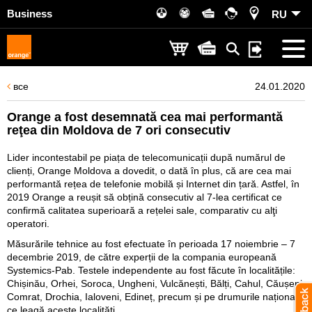
Business
RU
все
24.01.2020
Orange a fost desemnată cea mai performantă
reţea din Moldova de 7 ori consecutiv
Lider incontestabil pe piața de telecomunicații după numărul de
clienți, Orange Moldova a dovedit, o dată în plus, că are cea mai
performantă rețea de telefonie mobilă și Internet din țară. Astfel, în
2019 Orange a reușit să obțină consecutiv al 7-lea certificat ce
confirmă calitatea superioară a rețelei sale, comparativ cu alţi
operatori.
Măsurările tehnice au fost efectuate în perioada 17 noiembrie – 7
decembrie 2019, de către experții de la compania europeană
Systemics-Pab. Testele independente au fost făcute în localitățile:
Chișinău, Orhei, Soroca, Ungheni, Vulcănești, Bălți, Cahul, Căușeni,
Comrat, Drochia, Ialoveni, Edineț, precum și pe drumurile naționale
ce leagă aceste localități.