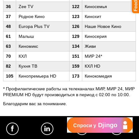
36
Zee TV
122
Киносемья
37
Родное Кино
123
Кинохит
48
Europa Plus TV
126
Наше Новое Кино
61
Малыш
129
Киносерия
63
Киномикс
134
Живи
70
КХЛ
151
МИР 24*
82
Кухня ТВ
159
КХЛ HD
105
Кинопремьера HD
173
Кинокомедия
* Профилактические работы на телеканалах МИР, МИР 24, МИР
PREMIUM HD будут производиться в период с 02:00 по 10:00.
Благодарим вас за понимание.
Djingo
Спроси у