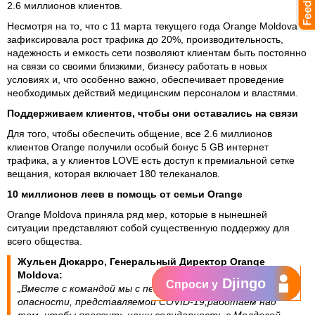
2.6 миллионов клиентов.
Несмотря на то, что с 11 марта текущего года Orange Moldova
зафиксировала рост трафика до 20%, производительность,
надежность и емкость сети позволяют клиентам быть постоянно
на связи со своими близкими, бизнесу работать в новых
условиях и, что особенно важно, обеспечивает проведение
необходимых действий медицинским персоналом и властями.
Поддерживаем клиентов, чтобы они оставались на связи
Для того, чтобы обеспечить общение, все 2.6 миллионов
клиентов Orange получили особый бонус 5 GB интернет
трафика, а у клиентов LOVE есть доступ к премиальной сетке
вещания, которая включает 180 телеканалов.
10 миллионов леев в помощь от семьи Orange
Orange Moldova приняла ряд мер, которые в нынешней
ситуации представляют собой существенную поддержку для
всего общества.
Жульен Дюкарро, Генеральный Директор Orange
Moldova:
Djingo
Спроси у
„Вместе с командой мы с первых дней появления
опасности, представляемой COVID-19,работаем над