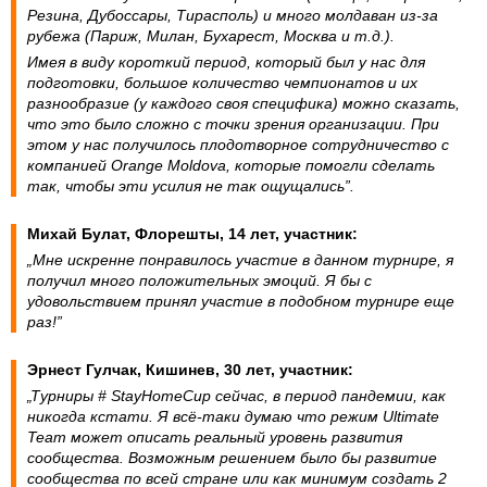
Резина, Дубоссары, Тирасполь) и много молдаван из-за
рубежа (Париж, Милан, Бухарест, Москва и т.д.).
Имея в виду короткий период, который был у нас для
подготовки, большое количество чемпионатов и их
разнообразие (у каждого своя специфика) можно сказать,
что это было сложно с точки зрения организации. При
этом у нас получилось плодотворное сотрудничество с
компанией Orange Moldova, которые помогли сделать
так, чтобы эти усилия не так ощущались”.
Михай Булат, Флорешты, 14 лет, участник:
„Мне искренне понравилось участие в данном турнире, я
получил много положительных эмоций. Я бы с
удовольствием принял участие в подобном турнире еще
раз!”
Эрнест Гулчак, Кишинев, 30 лет, участник:
„Турниры # StayHomeCup сейчас, в период пандемии, как
никогда кстати. Я всё-таки думаю что режим Ultimate
Team может описать реальный уровень развития
сообщества. Возможным решением было бы развитие
сообщества по всей стране или как минимум создать 2