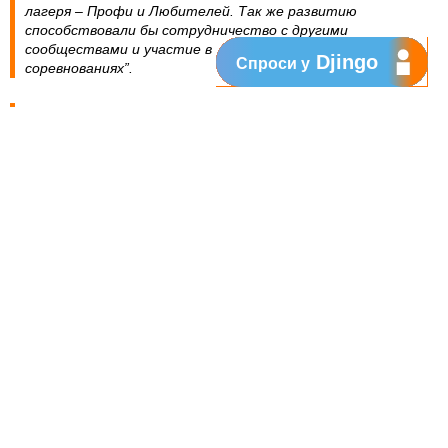
лагеря – Профи и Любителей. Так же развитию
способствовали бы сотрудничество с другими
сообществами и участие в международных
Djingo
Спроси у
соревнованиях”.
Виктор Чебанов, Кишинев, 17 лет, участник:
„Мне понравился турнир #StayHomeCup, он был
достаточно хорошо организован. Я думаю мы можем
перейти на следующий уровень и играть в режиме
Ultimate Team. У режима UT быстрее game play, каждый
может играть со своей командой и зрителям будет
интереснее смотреть”.
Александр Янчу, Кишинев, 32 года, участник:
„Мне всегда нравилось участвовать в подобных
соревнованиях, так как мне нравится само это явление. С
большим участием принял бы участие в подобных
турнирах в будущем и призываю к этому всё сообщество
Fifa, так как только посредством участия и вовлечения
мы сможем развить такое направление спорта как
eSports”.
Самые удачливые получили призы от Orange Moldova. Итого 84