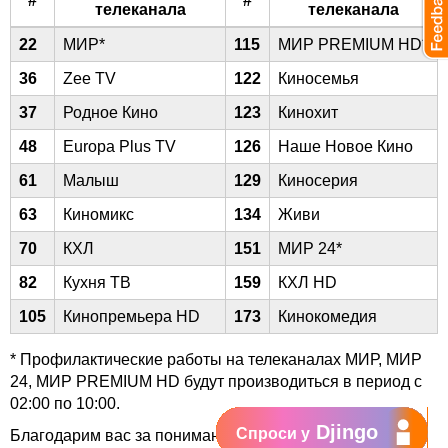
#
#
телеканала
телеканала
22
МИР*
115
МИР PREMIUM HD*
36
Zee TV
122
Киносемья
37
Родное Кино
123
Кинохит
48
Europa Plus TV
126
Наше Новое Кино
61
Малыш
129
Киносерия
63
Киномикс
134
Живи
70
КХЛ
151
МИР 24*
82
Кухня ТВ
159
КХЛ HD
105
Кинопремьера HD
173
Кинокомедия
* Профилактические работы на телеканалах МИР, МИР
24, МИР PREMIUM HD будут производиться в период с
02:00 по 10:00.
Djingo
Спроси у
Благодарим вас за понимание.