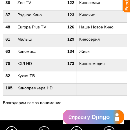
36
Zee TV
122
Киносемья
37
Родное Кино
123
Кинохит
48
Europa Plus TV
126
Наше Новое Кино
61
Малыш
129
Киносерия
63
Киномикс
134
Живи
70
КХЛ HD
173
Кинокомедия
82
Кухня ТВ
105
Кинопремьера HD
Благодарим вас за понимание.
Djingo
Спроси у