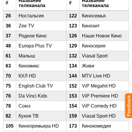
Название
Название
#
#
телеканала
телеканала
26
Ностальгия
122
Киносемья
36
Zee TV
123
Кинохит
37
Родное Кино
126
Наше Новое Кино
48
Europa Plus TV
129
Киносерия
61
Малыш
132
Viasat Sport
63
Киномикс
134
Живи
70
КХЛ HD
144
MTV Live HD
75
English Club TV
152
ViP Megahit HD
76
Da Vinci Kids
153
ViP Premiere HD
78
Союз
154
ViP Comedy HD
82
Кухня ТВ
159
Viasat Sport HD
105
Кинопремьера HD
173
Кинокомедия