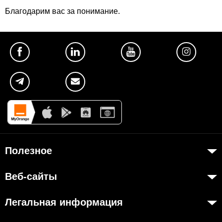
Благодарим вас за понимание.
Полезное
Об Orange Moldova
Веб-сайты
ISO
my.orange.md
Код этики
Легальная информация
Онлайн магазин
Карьера
Договорные условия