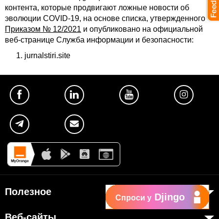
контента, которые продвигают ложные новости об
эволюции COVID-19, на основе списка, утвержденного
Приказом № 12/2021
и опубликовано на официальной
веб-странице Служба информации и безопасности:
jurnalstiri.site
Полезное
Djingo
Спроси у
Об Orange Moldova
Веб-сайты