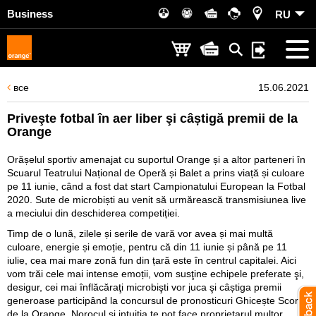
Business
RU
все
15.06.2021
Priveşte fotbal în aer liber şi câștigă premii de la
Orange
Orășelul sportiv amenajat cu suportul Orange și a altor parteneri în
Scuarul Teatrului Național de Operă și Balet a prins viață și culoare
pe 11 iunie, când a fost dat start Campionatului European la Fotbal
2020. Sute de microbiști au venit să urmărească transmisiunea live
a meciului din deschiderea competiției.
Timp de o lună, zilele și serile de vară vor avea și mai multă
culoare, energie și emoție, pentru că din 11 iunie și până pe 11
iulie, cea mai mare zonă fun din țară este în centrul capitalei. Aici
vom trăi cele mai intense emoții, vom susţine echipele preferate şi,
desigur, cei mai înflăcăraţi microbişti vor juca şi câștiga premii
generoase participând la concursul de pronosticuri Ghicește Scorul
de la Orange. Norocul și intuiția te pot face proprietarul multor