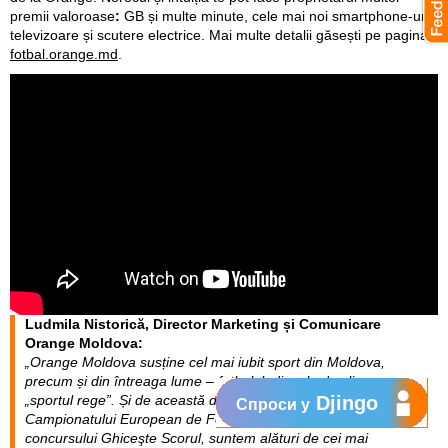
premii valoroase
:
GB și multe minute, cele mai noi smartphone-uri,
televizoare și scutere electrice. Mai multe detalii găsești pe pagina
fotbal.orange.md
.
Ludmila Nistorică, Director Marketing și Comunicare
Orange Moldova:
„Orange Moldova susține cel mai iubit sport din Moldova,
precum și din întreaga lume – fotbalul, dincolo de clișee,
„sportul rege”. Și de această dată, prin susținerea
Djingo
Спроси у
Campionatului European de Fotbal 2020 și lansarea
concursului Ghiceşte Scorul, suntem alături de cei mai