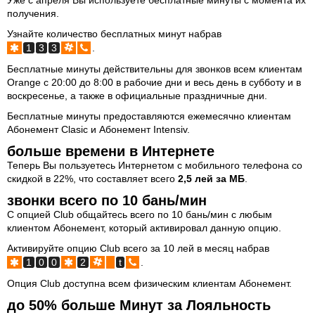
Уже с апреля Вы используете бесплатные минуты с момента их
получения.
Узнайте количество бесплатных минут набрав
1
3
3
.
Бесплатные минуты действительны для звонков всем клиентам
Orange с 20:00 до 8:00 в рабочие дни и весь день в субботу и в
воскресенье, а также в официальные праздничные дни.
Бесплатные минуты предоставляются ежемесячно клиентам
Абонемент Clasic и Абонемент Intensiv.
больше времени в Интернете
Теперь Вы пользуетесь Интернетом с мобильного телефона со
скидкой в 22%, что составляет всего
2,5 лей за МБ
.
звонки всего по 10 бань/мин
С опцией Club общайтесь всего по 10 бань/мин с любым
клиентом Абонемент, который активировал данную опцию.
Активируйте опцию Club всего за 10 лей в месяц набрав
1
0
0
2
t
.
Опция Club доступна всем физическим клиентам Абонемент.
до 50% больше Минут за Лояльность