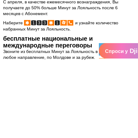
С апреля, в качестве ежемесячного вознаграждения, Вы
получаете до 50% больше Минут за Лояльность после 6
месяцев с Абонемент.
Наберите
1
3
3
1
и узнайте количество
набранных Минут за Лояльность.
бесплатные национальные и
международные переговоры
Dj
Спроси у
Звоните из бесплатных Минут за Лояльность в любое время, в
любое направление, по Молдове и за рубеж.
Минуты за Лояльность используются по истечении минут,
включённых в Абонемент и действительны на протяжении 1
года. Международные переговоры из Минут за Лояльность
оплачиваются согласно прайс-листу.
бесплатный телефон после 1 года с
Абонемент