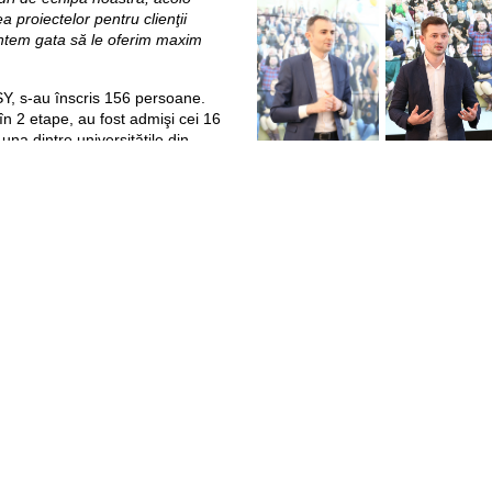
ea proiectelor pentru clienţii
untem gata să le oferim maxim
Y, s-au înscris 156 persoane.
n 2 etape, au fost admişi cei 16
a una dintre universitățile din
 de îngrijire a copilului,
ment motivaţional pentru mine
i profesional. Organizatorii
licat toate etapele programului,
i să se simtă parte a familie
şansa de a obține cunoştințe și
eniul IT, posibilitatea de a
roiectelor reale, și nu în ultimul
ei Orange pentru o colaborare