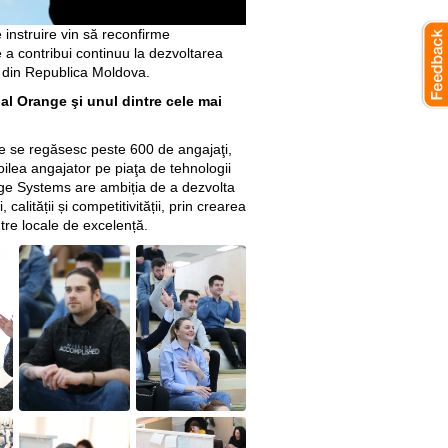
instruire vin să reconfirme
 contribui continuu la dezvoltarea
T din Republica Moldova.
al Orange şi unul dintre cele mai
are se regăsesc peste 600 de angajaţi,
oilea angajator pe piaţa de tehnologii
ge Systems are ambiția de a dezvolta
calității și competitivității, prin crearea
tre locale de excelență.