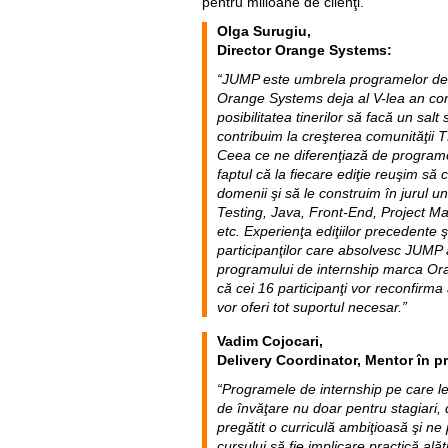
pentru milioane de clienţi.
Olga Surugiu,
Director Orange Systems:
“JUMP este umbrela programelor de 
Orange Systems deja al V-lea an cons
posibilitatea tinerilor să facă un salt 
contribuim la creşterea comunităţii
Ceea ce ne diferenţiază de programe
faptul că la fiecare ediţie reuşim să
domenii şi să le construim în jurul u
Testing, Java, Front-End, Project 
etc. Experienţa ediţiilor precedente 
participanţilor care absolvesc JUMP 
programului de internship marca O
că cei 16 participanţi vor reconfirma a
vor oferi tot suportul necesar.”
Vadim Cojocari,
Delivery Coordinator, Mentor în 
“Programele de internship pe care l
de învăţare nu doar pentru stagiari, 
pregătit o curriculă ambiţioasă şi 
cursului să fie implicare practică ală