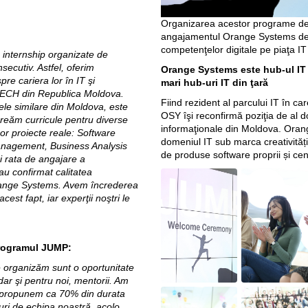
Organizarea acestor programe de 
angajamentul Orange Systems de a
competenţelor digitale pe piaţa I
internship organizate de
ecutiv. Astfel, oferim
Orange Systems este hub-ul IT 
spre cariera lor în IT şi
mari hub-uri IT din ţară
 TECH din Republica Moldova.
Fiind rezident al parcului IT în c
le similare din Moldova, este
OSY îşi reconfirmă poziţia de al d
 creăm curricule pentru diverse
informaţionale din Moldova. Oran
nor proiecte reale: Software
domeniul IT sub marca creativității, 
Management, Business Analysis
de produse software proprii și cen
şi rata de angajare a
au confirmat calitatea
range Systems. Avem încrederea
cest fapt, iar experţii noştri le
programul JUMP:
e organizăm sunt o oportunitate
dar şi pentru noi, mentorii. Am
ne propunem ca 70% din durata
turi de echipa noastră, acolo