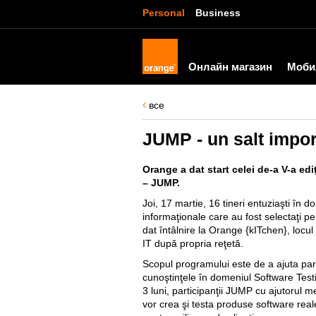
Personal
Business
Онлайн магазин
Моби
все
JUMP - un salt impor
Orange a dat start celei de-a V-a edi
– JUMP.
Joi, 17 martie, 16 tineri entuziaşti în d
informaţionale care au fost selectaţi pe
dat întâlnire la Orange {kITchen}, locu
IT după propria reţetă.
Scopul programului este de a ajuta part
cunoştinţele în domeniul Software Tes
3 luni, participanţii JUMP cu ajutorul
vor crea şi testa produse software reale,