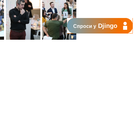
Djingo
Спроси у