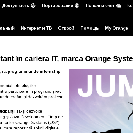
Доступность
Портирование
Пополни счёт
Ко
льный
Интернет и ТВ
Открой
Помощь
My Orange
tant în cariera IT, marca Orange Syst
ţii a programului de internship
omeniul tehnologiilor
ntru participare în program, şi-au
l unde creăm şi dezvoltăm proiecte
icipanţii să-şi dezvolte
ting şi Java Development. Timp de
 mentorilor Orange Systems (OSY),
 care reprezintă soluţii digitale