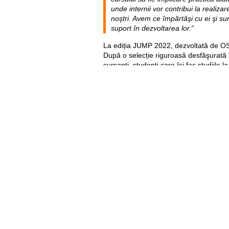
unde internii vor contribui la realizar
noştri. Avem ce împărtăşi cu ei şi s
suport în dezvoltarea lor.”
La ediția JUMP 2022, dezvoltată de OS
După o selecție riguroasă desfăşurată î
cursanți, studenţi care își fac studiile l
Moldova, dar şi tinere aflate în concediu
pasionate de IT.
Svetlana GRĂMADA,
participantă JUMP, ediţia a V-a:
“Participarea în JUMP este un eveni
atât din punct de vedere social, cât ş
evenimentului ne-au prezentat și exp
astfel încât fiecare dintre participanţ
Orange. Mă bucur mult că am primit 
experiență de la cei mai buni din dom
participa și contribui la dezvoltarea p
rând, de a câștiga încrederea echip
ulterioară de lungă durată.”