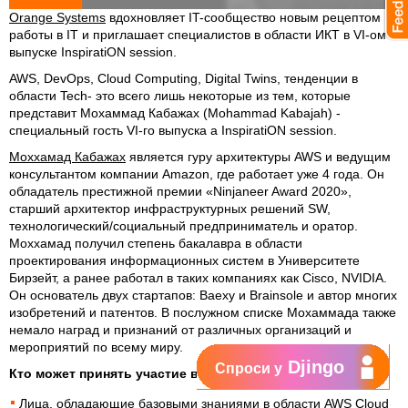
Orange Systems
вдохновляет IT-сообщество новым рецептом
работы в IT и приглашает специалистов в области ИКТ в VI-ом
выпуске InspiratiON session.
AWS, DevOps, Cloud Computing, Digital Twins, тенденции в
области Tech- это всего лишь некоторые из тем, которые
представит Мохаммад Кабажах (Mohammad Kabajah) -
специальный гость VI-го выпуска a InspiratiON session.
Моххамад Кабажах
является гуру архитектуры AWS и ведущим
консультантом компании Amazon, где работает уже 4 года. Он
обладатель престижной премии «Ninjaneer Award 2020»,
старший архитектор инфраструктурных решений SW,
технологический/социальный предприниматель и оратор.
Моххамад получил степень бакалавра в области
проектирования информационных систем в Университете
Бирзейт, а ранее работал в таких компаниях как Cisco, NVIDIA.
Он основатель двух стартапов: Baexy и Brainsole и автор многих
изобретений и патентов. В послужном списке Мохаммада также
немало наград и признаний от различных организаций и
мероприятий по всему миру.
Djingo
Спроси у
Кто может принять участие в мероприятии:
Лица, обладающие базовыми знаниями в области AWS Cloud