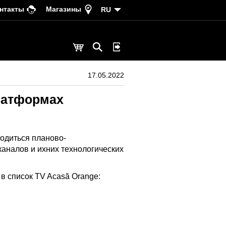
нтакты
Магазины
RU
17.05.2022
латформах
водиться планово-
аналов и ихних технологических
в список TV Acasă Orange: