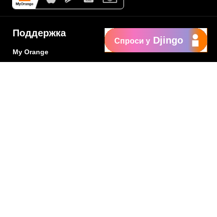
Поддержка
Djingo
Спроси у
My Orange
Помощь
New
Orange Chat
Orange Service
Образцы заявлений
Как подать жалобу
Защититесь от
мошенничества
Заявить о нарушении