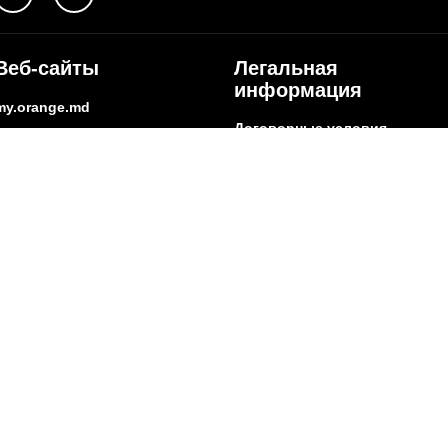
Веб-сайты
Легальная
информация
my.orange.md
Договорные условия
Онлайн магазин
Необходимые документы
cybersecurity.orange.md
Условия использования
systems.orange.md
интернет-магазина
csr.orange.md
Условия приобретения
устройств
fundatia.orange.md
Личные данные
digitalcenter.orange.md
Параметры качества
service.orange.md
Взаимоподключение и доступ
Страница поставщика
Другая информация