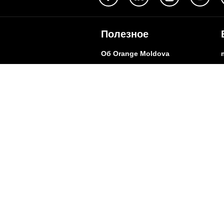
Полезное
Об Orange Moldova
ISO
Код этики
Карьера
Магазины
Мобильный магазин Orange
Мобильная Подпись