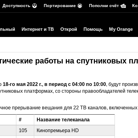
Доступность
Портирование
Пополни счёт
Ко
льный
Интернет и ТВ
Открой
Помощь
My Orange
ические работы на спутниковых п
то
18-го мая 2022 г., в период с 04:00 по 10:00
, будут произ
утниковых платформах, со стороны правообладателей телек
чное прерывание вещания для 22 ТВ каналов, включенных 
#
Название телеканала
105
Кинопремьера HD