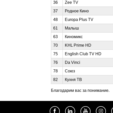
36
Zee TV
37
Родное Кино
48
Europa Plus TV
61
Малыш
63
Киномикс
70
KHL Prime HD
75
English Club TV HD
76
Da Vinci
78
Союз
82
Кухня ТВ
Благодарим вас за понимание.