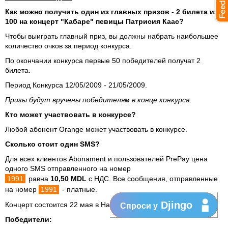
Как можно получить один из главных призов - 2 билета из
100 на концерт "Кабаре" певицы Патрисия Каас?
Чтобы выиграть главный приз, вы должны набрать наибольшее
количество очков за период конкурса.
По окончании конкурса первые 50 победителей получат 2
билета.
Период Конкурса 12/05/2009 - 21/05/2009.
Призы будут вручены победителям в конце конкурса.
Кто может участвовать в конкурсе?
Любой абонент Orange может участвовать в конкурсе.
Сколько стоит один SMS?
Для всех клиентов Abonament и пользователей PrePay цена
одного SMS отправленного на номер
1991
равна
10,50 MDL
c НДС. Все сообщения, отправленные
на номер
1991
- платные.
Djingo
Концерт состоится 22 мая в Национальном Дворце, в 19:00.
Спроси у
Победители: