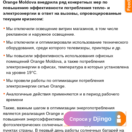
Orange Moldova внедрила ряд конкретных мер по
повышению эффективности потребления тепло- и
электроэнергии в ответ на вызовы, спровоцированные
текущим кризисом:
Мы отключили освещение витрин магазинов, в том числе
рекламное и наружное освещение.
Мы отключили и оптимизировали использование технического
оборудования, среди которого телевизоры, принтеры и др.
Мы повысили эффективность использования офисных
помещений Orange Moldova, а также потребления
электроэнергии в офисах, температура в которых установлена
на уровне 19°C.
Мы провели работы по оптимизации потребления
электроэнергии сетью Orange.
Аналогичные действия применяются и в период рабочего
времени
Также, важным шагом в оптимизации энергопотребления
является реализация Orange инновационного проекта
Djingo
повышения энергоэффективности посредством установки 12
Спроси у
фотоэлектрических солнечных панелей в двух населенных
пунктах страны. В первый день работы солнечных батарей на