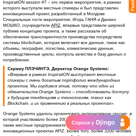
InspiratiON session #7 – это первое мероприятие, в рамках
которого выступали местные спикеры и был представлен
инновационный проект, разработанный в Молдове.
Специальные гости мероприятия, Игорь ГАНЯ и Даниил
МОШКО, соучредители
APIZ
, впервые представили широкой
публике концепцию проекта, а также рассказали об
обеспечении транспарентности производства посредством
системы blockchain, которая включает все данные, такие как:
объемы, география, логистика, климатические данные,
производственные циклы, контроль качества и базу данных о
потреблении.
Сержиу ПЛЭЧИНТЭ, Директор Orange Systems:
«Впервые в рамках InspiratiON
выступают местные
спикеры с очень богатым портфолио международных
проектов. Мы гордимся этим, потому что одно из
обязательств Orange
Systems
– способствовать доступу
к будущим тенденциям и технологиям, таких как
Blockchain
,
и их применению в реальных проектах».
Orange Systems удалось организовать интерактивную сессию, в
которой участвовало более 200 специалистов в области IT, а
Djingo
Спроси у
также местные предприниматели, заинтересованные в
инновационных проектах APIZ. Более того, более 3200 человек