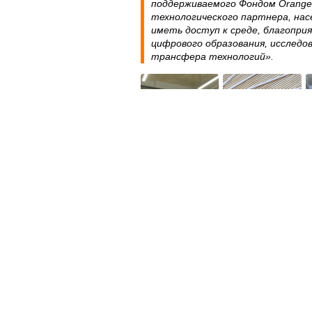
поддерживаемого Фондом Orange
технологического партнера, нас
иметь доступ к среде, благопри
цифрового образования, исследов
трансфера технологий».
О Фонде Orange Moldova
Фонд Orange Moldova был создан в 2
инвестициям, было реализовано бол
развивает проекты в четырех ключе