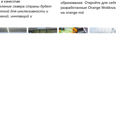
 в качестве
образование. Откройте для себ
еление севера страны будет
разработанные Orange Moldova
ятной для инклюзивности и
на
orange.md
аний, инноваций и
009 году как часть одноименной международной организации. На с
ее ста социальных проектов на общую сумму около 100 миллионов
вых областях: образование и цифровое образование; социальная п