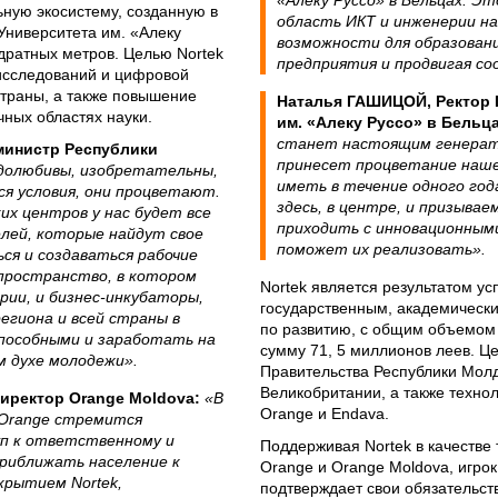
«Алеку Руссо» в Бельцах. Э
ьную экосистему, созданную в
область ИКТ и инженерии на
Университета им. «Алеку
возможности для образовани
дратных метров. Целью Nortek
предприятия и продвигая с
исследований и цифровой
траны, а также повышение
Наталья ГАШИЦОЙ, Ректор 
ных областях науки.
им. «Алеку Руссо» в Бельц
станет настоящим генерат
министр Республики
принесет процветание наш
долюбивы, изобретательны,
иметь в течение одного год
ся условия, они процветают.
здесь, в центре, и призывае
их центров у нас будет все
приходить с инновационными
лей, которые найдут свое
поможет их реализовать».
ся и создаваться рабочие
пространство, в котором
Nortek является результатом у
рии, и бизнес-инкубаторы,
государственным, академическ
егиона и всей страны в
по развитию, с общим объемом 
пособными и заработать на
сумму 71, 5 миллионов леев. Ц
 духе молодежи».
Правительства Республики Мол
Великобритании, а также техно
иректор Orange Moldova:
«В
Orange и Endava.
 Orange стремится
п к ответственному и
Поддерживая Nortek в качестве
приближать население к
Orange и Orange Moldova, игро
крытием Nortek,
подтверждает свои обязательст