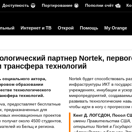
Доступность
Портирование
Пополни счёт
Ко
льный
Интернет и ТВ
Открой
Помощь
My Orange
ологический партнер Nortek, перво
и трансфера технологий
 социального актора,
Nortek будет способствовать р
фровом образовании
инфраструктуры ИКТ в государс
честве технологического
учреждениях, инкубации и уско
рансфера технологий.
микропредприятий, создаваемы
развивать технологические навы
ova, предоставляет бесплатные
чтобы идти в ногу с прогрессом 
ях, предназначенных для
ровых инновационных проектов
Кент Д. ЛОГСДОН, Посол С
 получат около 4500 студентов,
имени Правительства США, 
ателей из Бельц и региона.
открытии Nortek в Государ