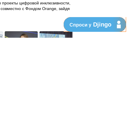
я проекты цифровой инклюзивности,
 совместно с Фондом Orange, зайдя
Djingo
Спроси у
егодняшний день, благодаря его
 леев. Фонд Orange Moldova
омощь населению; здоровье и