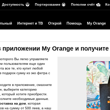
Доступность
Портирование
Пополни счёт
Ко
льный
Интернет и ТВ
Открой
Помощь
My Orange
в приложении My Orange и получите
оторого Вы легко управляете
им пользователям еще один
а все те, кто купит любой
 подарок сумку из эко фетра с
заходите в приложение, смахните
н, выберите категорию
 который хотите приобрести.
аполните необходимые данные.
оставка на дом
, которая
ов на сумму от 500 леев, а наш