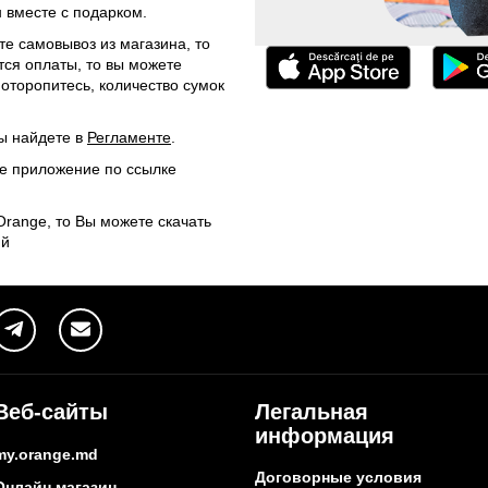
 вместе с подарком.
те самовывоз из магазина, то
тся оплаты, то вы можете
Поторопитесь, количество сумок
ы найдете в
Регламенте
.
ое приложение по ссылке
range, то Вы можете скачать
ий
Веб-сайты
Легальная
информация
my.orange.md
Договорные условия
Онлайн магазин