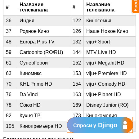
Название
Название
#
#
телеканала
телеканала
36
Индия
122
Киносемья
37
Родное Кино
126
Наше Новое Кино
48
Europa Plus TV
132
viju+ Sport
59
Cartoonito (RO/RU)
144
MTV Live HD
61
СуперГерои
152
viju+ Megahit HD
63
Киномикс
153
viju+ Premiere HD
70
KHL Prime HD
154
viju+ Comedy HD
76
Da Vinci
163
viju+ Planet HD
78
Союз HD
169
Disney Junior (RO)
82
Кухня ТВ
173
Кинокомедия
Djingo
Спроси у
105
Кинопремьера HD