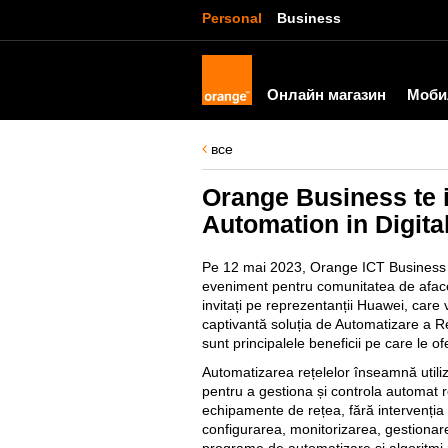
Personal
Business
Онлайн магазин
Моби
все
Orange Business te i
Automation in Digit
Pe 12 mai 2023, Orange ICT Busines
eveniment pentru comunitatea de aface
invitați pe reprezentanții Huawei, care
captivantă soluția de Automatizare a R
sunt principalele beneficii pe care le ofe
Automatizarea rețelelor înseamnă utiliza
pentru a gestiona și controla automat r
echipamente de rețea, fără intervenți
configurarea, monitorizarea, gestionarea