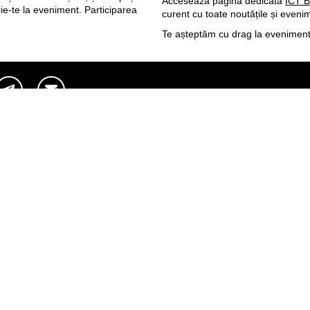
Accesează pagina dedicată
ICT 
crie-te la eveniment. Participarea
curent cu toate noutățile și evenim
Te așteptăm cu drag la eveniment
Веб-сайты
Легальная
информация
my.orange.md
Договорные условия
Онлайн магазин
Необходимые документы
cybersecurity.orange.md
Условия использования
systems.orange.md
интернет-магазина
csr.orange.md
Условия приобретения
устройств
fundatia.orange.md
Личные данные
digitalcenter.orange.md