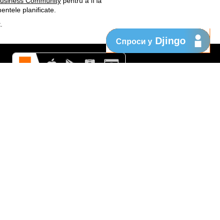
Business Community
pentru a fi la
entele planificate.
.
Djingo
Спроси у
Поддержка
My Orange
Помощь
New
Orange Chat
Orange Service
Образцы заявлений
Как подать жалобу
Защититесь от