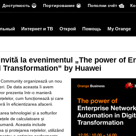
Доступность
Портирование
Пополни счёт
Ко
льный
Интернет и ТВ
Открой
Помощь
My Orange
nvită la evenimentul „The power of E
al Transformation” by Huawei
s Community organizează un nou
ri. De data aceasta îi avem
 vor prezenta într-o manieră
ețelelor, cum funcționează și care
ră în eficientizarea afacerii.
rea tehnologiei și a softurilor
ețele de calculatoare și
a umană. Aceasta include
 și protejarea rețelelor, utilizând