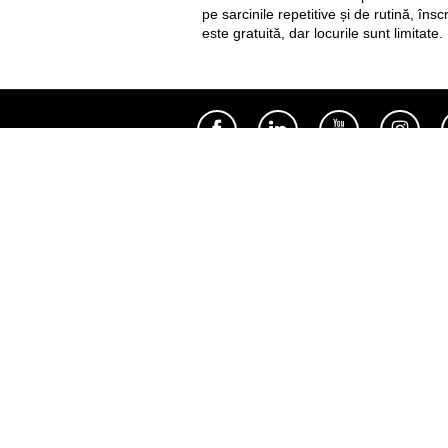
pe sarcinile repetitive și de rutină, îns
este gratuită, dar locurile sunt limitate.
Полезное
Об Orange Moldova
ISO
Код этики
Карьера
Магазины
Мобильный магазин Orange
Мобильная Подпись