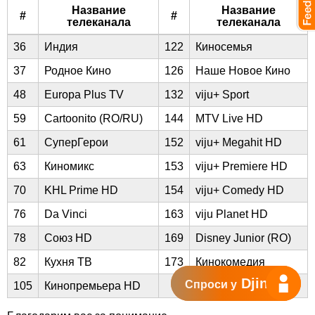
Название
Название
#
#
телеканала
телеканала
36
Индия
122
Киносемья
37
Родное Кино
126
Наше Новое Кино
48
Europa Plus TV
132
viju+ Sport
59
Cartoonito (RO/RU)
144
MTV Live HD
61
СуперГерои
152
viju+ Megahit HD
63
Киномикс
153
viju+ Premiere HD
70
KHL Prime HD
154
viju+ Comedy HD
76
Da Vinci
163
viju Planet HD
78
Союз HD
169
Disney Junior (RO)
82
Кухня ТВ
173
Кинокомедия
Djingo
Спроси у
105
Кинопремьера HD