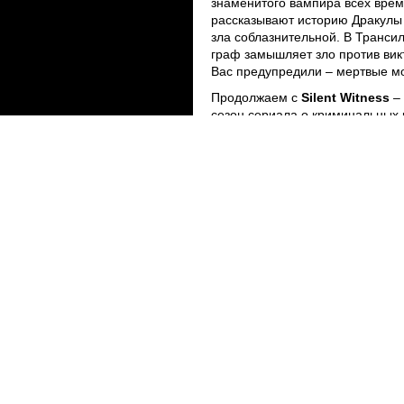
знаменитого вампира всех врем
рассказывают историю Дракулы
зла соблазнительной. В Транси
граф замышляет зло против вик
Вас предупредили – мертвые мо
Продолжаем с
Silent Witness
– 
сезон сериала о криминальных 
держать Вас в напряжении все 
торым нравятся британские
инальному контенту, наиболее
частием знаменитых актеров и
 данной сферы, которые
 британский канал пришел в
и, которые провоцируют,
5 в сетке вещания.
, адаптации литературной
ий, интригующих рассказов из
казы из повседневной жизни -
увлекательных сериалов на
Другая премьера состоится 17 
и на румынском языке
.
захватывающий триллер, сериал