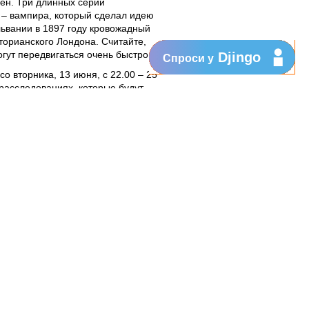
ен. Три длинных серии
 – вампира, который сделал идею
львании в 1897 году кровожадный
торианского Лондона. Считайте, что
гут передвигаться очень быстро.
Djingo
Спроси у
со вторника, 13 июня, с 22.00 – 25
расследованиях, которые будут
время просмотра.
июня -
The Kettering Incident
– это
, действие которого происходит в