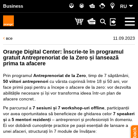
Business
RU
все
11.09.2023
Orange Digital Center: Înscrie-te în programul
gratuit Antreprenoriat de la Zero și lansează
prima ta afacere
Prin programul
Antreprenoriat de la Zero
, timp de 7 săptămâni,
50 viitori antreprenori
cu vârsta cuprinsă între 18 și 50 ani, vor
face primii pași pentru a începe o afacere de la zero: vor dezvolta
abilitățile necesare și își vor transforma ideea într-un plan de
afacere concret..
Pe parcursul a
7 sesiuni și 7 workshop-uri offline
, participanții
vor avea oportunitatea să beneficieze de ghidarea celor
7 speakeri
și
a
5 mentori rezidenți
– antreprenori și profesioniști în domeniu.
Ei vor dobândi cunoștințe practice pe pașii esențiali de lansare a
unei afaceri, structurați în 7 module de învățare: