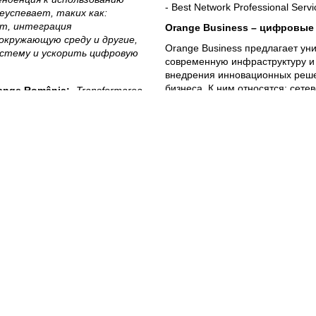
- Best Network Professional Servi
еуспевает, таких как:
кт, интеграция
Orange Business – цифровые 
окружающую среду и другие,
Orange Business предлагает ун
истему и ускорить цифровую
современную инфраструктуру и 
внедрения инновационных реш
бизнеса. К ним относятся: сет
ange România
:
„Transformarea
для хранения, решения для авт
unităţi pentru diferite sectoare
сфере Data Analytics, Smart City
ntribuie considerabil la
защита, автоматизация RPA, Fire
activ și cooperant.”
Подробнее о решениях Orange 
www.orange.md/business
.