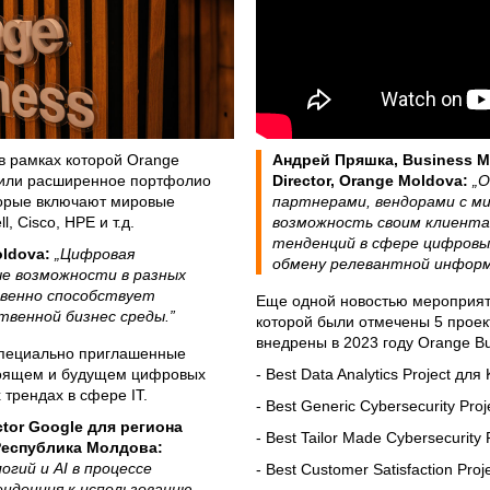
в рамках которой Orange
Андрей Пряшка, Business Ma
вили расширенное портфолио
Director, Orange Moldova:
„O
торые включают мировые
партнерами, вендорами с м
l, Cisco, HPE и т.д.
возможность своим клиентам
тенденций в сфере цифровы
ldova:
„Цифровая
обмену релевантной информ
е возможности в разных
твенно способствует
Еще одной новостью мероприя
твенной бизнес среды.”
которой были отмечены 5 проек
внедрены в 2023 году Orange Bu
специально приглашенные
стоящем и будущем цифровых
- Best Data Analytics Project для 
 трендах в сфере IT.
- Best Generic Cybersecurity Proj
ctor Google для региона
- Best Tailor Made Cybersecurity
 Республика Молдова
:
гий и AI в процессе
- Best Customer Satisfaction Proj
енденция к использованию