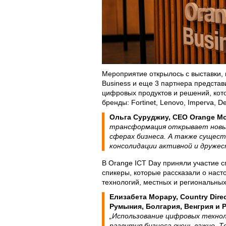
Мероприятие открылось с выставки, 
Business и еще 3 партнера предста
цифровых продуктов и решений, ко
бренды: Fortinet, Lenovo, Imperva, Del
Ольга Суруджиу, CEO Orange Mo
трансформация открывает новы
сферах бизнеса. А также сущес
консолидации активной и дружес
В Orange ICT Day приняли участие 
спикеры, которые рассказали о на
технологий, местных и региональных
Елизабета Морару, Country Dire
Румыния, Болгария, Венгрия и
„Использование цифровых техноло
развития бизнеса очень важно. Т