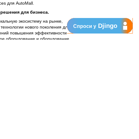
ces для AutoMall.
решения для бизнеса.
икальную экосистему на рынке,
Djingo
Спроси у
технологии нового поколения для
ений повышения эффективности
евое оборудование и оборудование
оматизации процессов, услуги в
, Virtual PBX, Managed Wi-Fi, DDoS
wall, антивирус, CRM и т.д
Business можно прочитать на