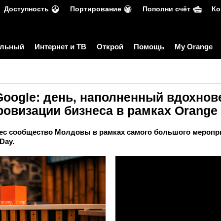
Доступность
Портирование
Пополни счёт
Ко
льный
Интернет и ТВ
Открой
Помощь
My Orange
Google: день, наполненный вдохнов
овизации бизнеса в рамках Orange 
знес сообщество Молдовы в рамках самого большого меропр
Day.