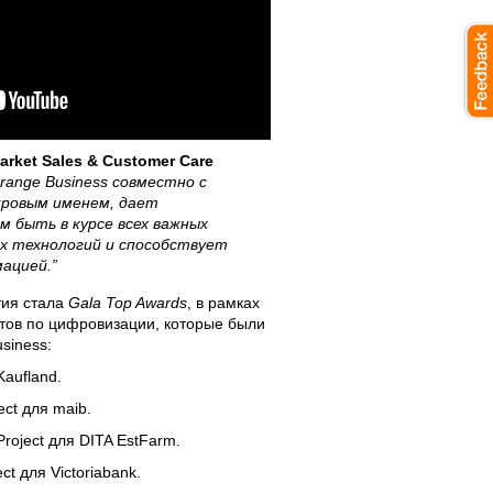
rket Sales & Customer Care
range Business совместно с
ировым именем, дает
 быть в курсе всех важных
х технологий и способствует
ацией.”
тия стала
Gala Top Awards
, в рамках
тов по цифровизации, которые были
siness:
Kaufland.
ect для maib.
 Project для DITA EstFarm.
ect для Victoriabank.