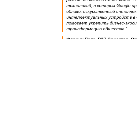
технологий, в которых Google пр
облако, искусственный интелле
интеллектуальных устройств в 
помогает укрепить бизнес-экос
трансформацию общества.”
Флорин Попа, B2B Директор, Or
digitală
deschide o nouă lume de oport
de afaceri. De asemenea, aceasta co
consolidarea unui mediu de business 