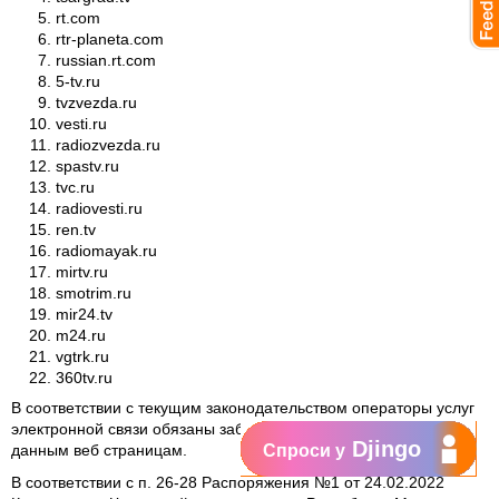
rt.com
rtr-planeta.com
russian.rt.com
5-tv.ru
tvzvezda.ru
vesti.ru
radiozvezda.ru
spastv.ru
tvc.ru
radiovesti.ru
ren.tv
radiomayak.ru
mirtv.ru
smotrim.ru
mir24.tv
m24.ru
vgtrk.ru
360tv.ru
В соответствии с текущим законодательством операторы услуг
электронной связи обязаны заблокировать доступ участников к
Djingo
данным веб страницам.
Спроси у
В соответствии с п. 26-28 Распоряжения №1 от 24.02.2022